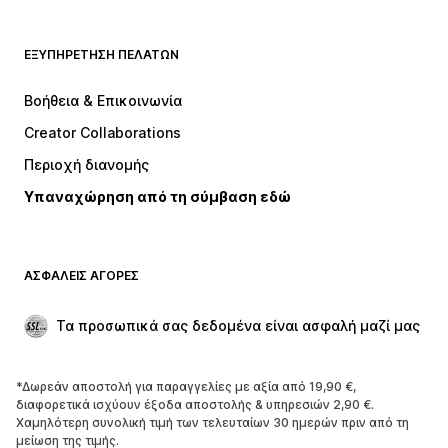
ΡΟΎΧΑ
ΕΞΥΠΗΡΈΤΗΣΗ ΠΕΛΑΤΏΝ
ΝΕΑ
Trending
Φορέματα
Τζιν
Βοήθεια & Επικοινωνία
Μπλούζες
Παντελόνια
Creator Collaborations
Μπουφάν
Πουλόβερ και πλεκτά
Περιοχή διανομής
Εσώρουχα
Πουκάμισα και τουνίκ
Υπαναχώρηση από τη σύμβαση εδώ
Παλτό
Φούστες
Μαγιό
Φούτερ
Μπλέιζερ
Ολόσωμες φόρμες
ΑΣΦΑΛΕΊΣ ΑΓΟΡΈΣ
Μεγάλα μεγέθη
Μόδα εγκυμοσύνης
Περιστάσεις
Aποκλειστικά
Τα προσωπικά σας δεδομένα είναι ασφαλή μαζί μας
Upcycled
*Δωρεάν αποστολή για παραγγελίες με αξία από 19,90 €,
ΠΑΠΟΎΤΣΙΑ
διαφορετικά ισχύουν έξοδα αποστολής & υπηρεσιών 2,90 €.
Χαμηλότερη συνολική τιμή των τελευταίων 30 ημερών πριν από τη
ΝΕΑ
Trending
μείωση της τιμής.