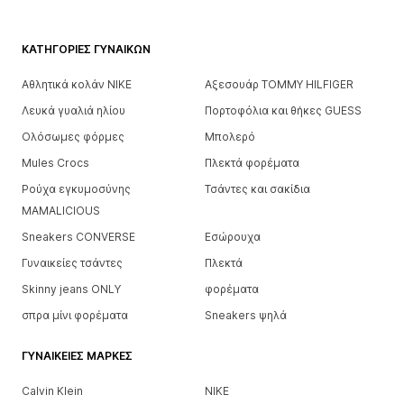
ΚΑΤΗΓΟΡΊΕΣ ΓΥΝΑΙΚΏΝ
Αθλητικά κολάν NIKE
Αξεσουάρ TOMMY HILFIGER
Λευκά γυαλιά ηλίου
Πορτοφόλια και θήκες GUESS
Ολόσωμες φόρμες
Μπολερό
Mules Crocs
Πλεκτά φορέματα
Ρούχα εγκυμοσύνης
Τσάντες και σακίδια
MAMALICIOUS
Sneakers CONVERSE
Εσώρουχα
Γυναικείες τσάντες
Πλεκτά
Skinny jeans ONLY
φορέματα
σπρα μίνι φορέματα
Sneakers ψηλά
ΓΥΝΑΙΚΕΊΕΣ ΜΆΡΚΕΣ
Calvin Klein
NIKE