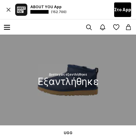
ABOUT YOU App
Στο Αpp
(152.700)
Δυστυχώς εξαντλήθηκε
Εξαντλήθηκε
UGG