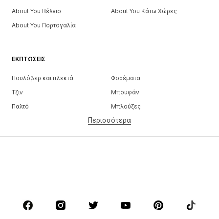
About You Βέλγιο
About You Κάτω Χώρες
About You Πορτογαλία
ΕΚΠΤΏΣΕΙΣ
Πουλόβερ και πλεκτά
Φορέματα
Τζιν
Μπουφάν
Παλτό
Μπλούζες
Περισσότερα
Παντελόνια
Εσώρουχα
Φούστες
Πουκάμισα και τουνίκ
Φούτερ
Μπλέιζερ
Μαγιό
Ολόσωμες φόρμες
Μεγάλα μεγέθη
Μόδα εγκυμοσύνης
Παπούτσια
Αθλητικά
Αξεσουάρ
Premium