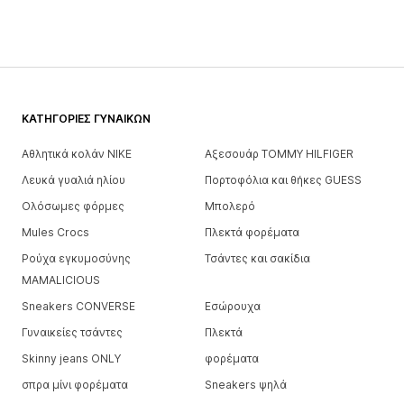
ΚΑΤΗΓΟΡΊΕΣ ΓΥΝΑΙΚΏΝ
Αθλητικά κολάν NIKE
Αξεσουάρ TOMMY HILFIGER
Λευκά γυαλιά ηλίου
Πορτοφόλια και θήκες GUESS
Ολόσωμες φόρμες
Μπολερό
Mules Crocs
Πλεκτά φορέματα
Ρούχα εγκυμοσύνης
Τσάντες και σακίδια
MAMALICIOUS
Sneakers CONVERSE
Εσώρουχα
Γυναικείες τσάντες
Πλεκτά
Skinny jeans ONLY
φορέματα
σπρα μίνι φορέματα
Sneakers ψηλά