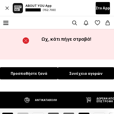
ABOUT YOU App
Στο Αpp
(152.700)
Ωχ, κάτι πήγε στραβά!
Προσπαθήστε ξανά
Συνέχεια αγορών
ΔΩΡΕΆΝ ΑΠΟ
ΑΝΤΙΚΑΤΑΒΟΛΉ
ΕΠΙΣΤΡΟΦΉ