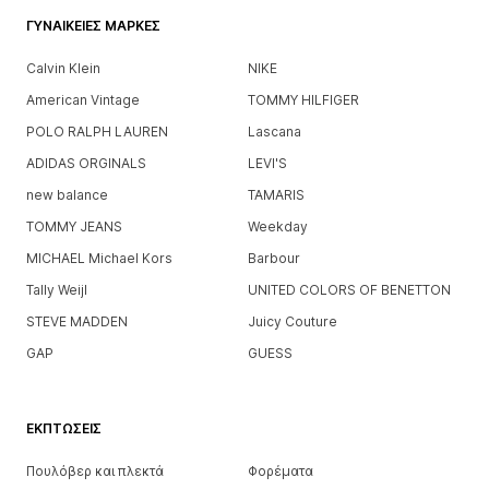
ΓΥΝΑΙΚΕΊΕΣ ΜΆΡΚΕΣ
Calvin Klein
NIKE
American Vintage
TOMMY HILFIGER
POLO RALPH LAUREN
Lascana
ADIDAS ORGINALS
LEVI'S
new balance
TAMARIS
TOMMY JEANS
Weekday
MICHAEL Michael Kors
Barbour
Tally Weijl
UNITED COLORS OF BENETTON
STEVE MADDEN
Juicy Couture
GAP
GUESS
ΕΚΠΤΏΣΕΙΣ
Πουλόβερ και πλεκτά
Φορέματα