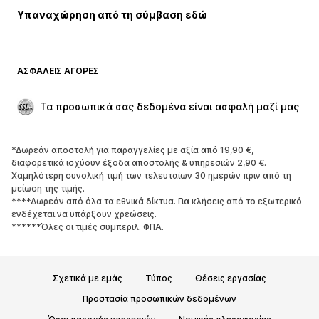
Υπαναχώρηση από τη σύμβαση εδώ
Παλτό
Φούστες
Μαγιό
Φούτερ
Μπλέιζερ
Ολόσωμες φόρμες
ΑΣΦΑΛΕΊΣ ΑΓΟΡΈΣ
Μεγάλα μεγέθη
Μόδα εγκυμοσύνης
Περιστάσεις
Aποκλειστικά
Τα προσωπικά σας δεδομένα είναι ασφαλή μαζί μας
Upcycled
*Δωρεάν αποστολή για παραγγελίες με αξία από 19,90 €,
ΠΑΠΟΎΤΣΙΑ
διαφορετικά ισχύουν έξοδα αποστολής & υπηρεσιών 2,90 €.
Χαμηλότερη συνολική τιμή των τελευταίων 30 ημερών πριν από τη
ΝΕΑ
Trending
μείωση της τιμής.
****Δωρεάν από όλα τα εθνικά δίκτυα. Για κλήσεις από το εξωτερικό
Sneakers
Μποτάκια
ενδέχεται να υπάρξουν χρεώσεις.
Γόβες και ψηλοτάκουνα
Μπότες
******Όλες οι τιμές συμπεριλ. ΦΠΑ.
Σανδάλια
Χαμηλά παπούτσια
Αθλητικά παπούτσια
Μπαλαρίνες
Σχετικά με εμάς
Τύπος
Θέσεις εργασίας
Mules
Παντόφλες
Προστασία προσωπικών δεδομένων
Σαγιονάρες
Αποκλειστικά