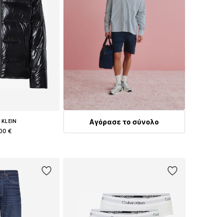
Αγόρασε το σύνολο
 KLEIN
00 €
η: S, M, L, XL
στο καλάθι