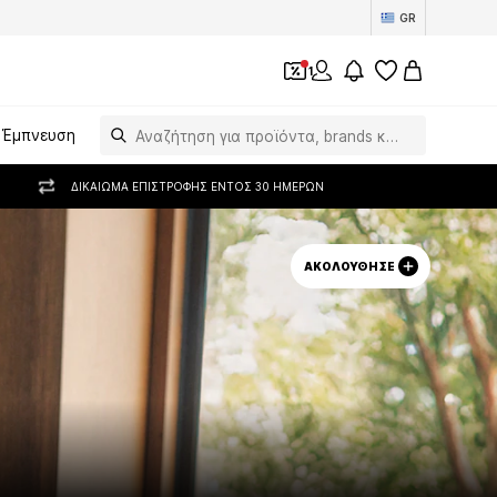
GR
1
Έμπνευση
ΔΙΚΑΊΩΜΑ ΕΠΙΣΤΡΟΦΉΣ ΕΝΤΌΣ 30 ΗΜΕΡΏΝ
ΑΚΟΛΟΎΘΗΣΕ