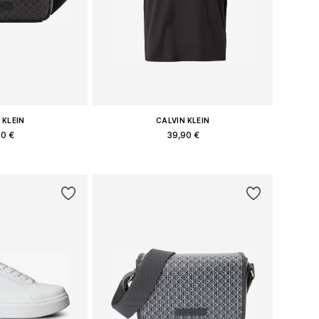
 KLEIN
CALVIN KLEIN
90 €
39,90 €
έθη: One Size
Διαθέσιμα μεγέθη: M, L, XL
στο καλάθι
Προσθήκη στο καλάθι