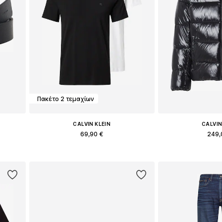
Πακέτο 2 τεμαχίων
CALVIN KLEIN
CALVIN
69,90 €
249,
Διαθέσιμα μεγέθη: XS, S, M, L, XL, XXL
Διαθέσιμα μεγέθ
ι
Προσθήκη στο καλάθι
Προσθήκη 