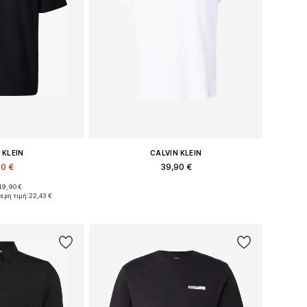
 KLEIN
CALVIN KLEIN
90 €
39,90 €
49,90 €
η: S, M, L, XL
Διαθέσιμα μεγέθη: S, M, L, XL, XXXL
ερη τιμή:
22,43 €
στο καλάθι
Προσθήκη στο καλάθι