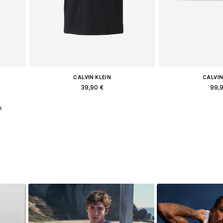
CALVIN KLEIN
CALVIN
39,90 €
99,
L
Διαθέσιμα μεγέθη: M, L, XL
Διαθέσιμο σε 
€
ι
Προσθήκη στο καλάθι
Προσθήκη 