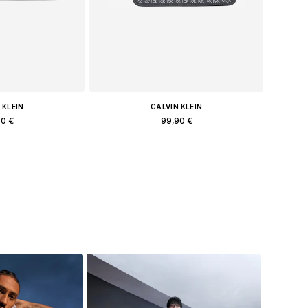
 KLEIN
CALVIN KLEIN
90 €
99,90 €
πολλά μεγέθη
Διαθέσιμα μεγέθη: One Size
στο καλάθι
Προσθήκη στο καλάθι