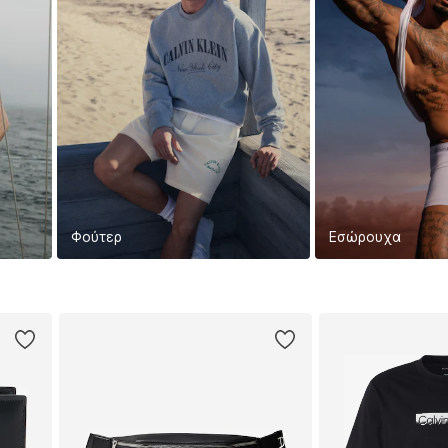
Φούτερ
Εσώρουχα