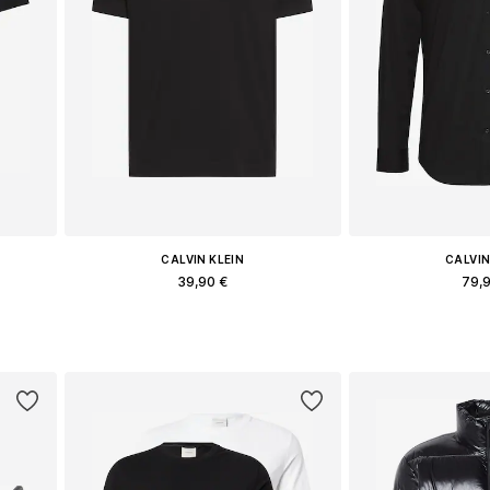
CALVIN KLEIN
CALVIN
39,90 €
79,
XL
Διαθέσιμα μεγέθη: S, M, L, XL, XXL
Διαθέσιμα μεγέθ
ι
Προσθήκη στο καλάθι
Προσθήκη 