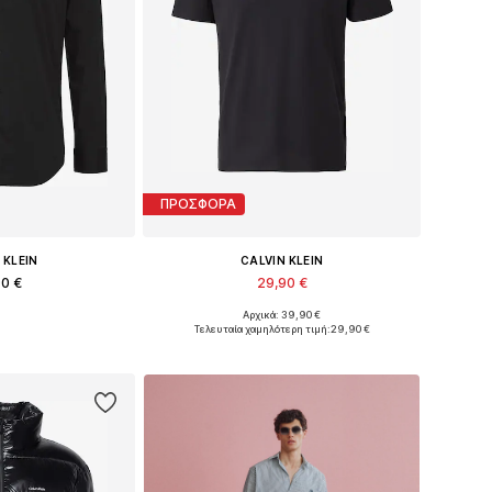
ΠΡΟΣΦΟΡΑ
 KLEIN
CALVIN KLEIN
90 €
29,90 €
+
1
Αρχικά: 39,90 €
η: S, M, L, XL
Διαθέσιμα μεγέθη: M, L, XL
Τελευταία χαμηλότερη τιμή:
29,90 €
στο καλάθι
Προσθήκη στο καλάθι