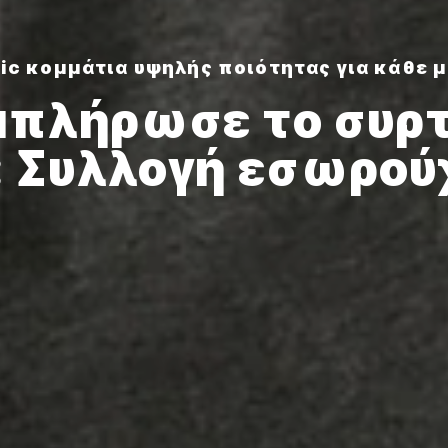
ic κομμάτια υψηλής ποιότητας για κάθε 
μπλήρωσε το συρτ
: Συλλογή εσωρο