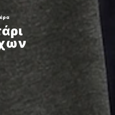
μέρα
άρι
ύχων