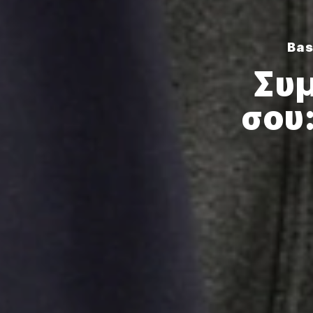
Bas
Συ
σου