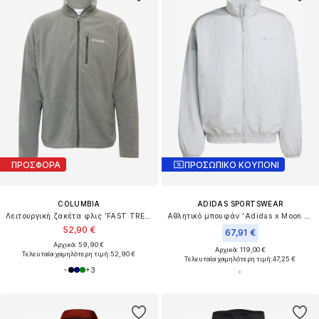
ΠΡΟΣΦΟΡΑ
ΠΡΟΣΩΠΙΚΟ ΚΟΥΠΟΝΙ
COLUMBIA
ADIDAS SPORTSWEAR
Λειτουργική ζακέτα φλις 'FAST TREK II'
Αθλητικό μπουφάν 'Adidas x Moon Boot'
52,90 €
67,91 €
Αρχικά: 59,90 €
Αρχικά: 119,00 €
Τελευταία χαμηλότερη τιμή:
52,90 €
Τελευταία χαμηλότερη τιμή:
47,25 €
+
3