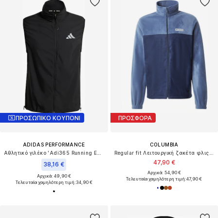
ΠΡΟΣΩΠΙΚΟ ΚΟΥΠΟΝΙ
ΠΡΟΣΦΟΡΑ
ADIDAS PERFORMANCE
COLUMBIA
Αθλητικό γιλέκο 'Adi365 Running Essentials'
Regular fit Λειτουργική ζακέτα φλις 'Steens Mountain™ 2.0'
47,90 €
38,16 €
Αρχικά: 54,90 €
Αρχικά: 49,90 €
Τελευταία χαμηλότερη τιμή:
47,90 €
Τελευταία χαμηλότερη τιμή:
34,90 €