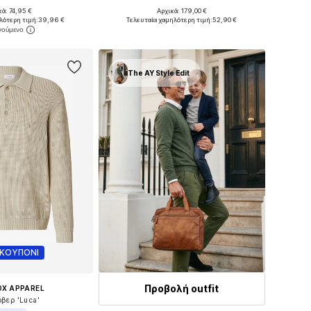
κά: 74,95 €
Αρχικά: 179,00 €
θη: S, M, L, XL, XXL
Διαθέσιμα μεγέθη: S, M, L, XL, XXL
λότερη τιμή:
39,96 €
Τελευταία χαμηλότερη τιμή:
52,90 €
 στο καλάθι
Προσθήκη στο καλάθι
The AY Style Edit
 ΚΟΥΠΟΝΙ
Προβολή outfit
OX APPAREL
βερ 'Luca'