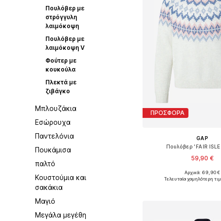
Πουλόβερ με
στρόγγυλη
λαιμόκοψη
Πουλόβερ με
λαιμόκοψη V
Φούτερ με
κουκούλα
Πλεκτά με
ζιβάγκο
Μπλουζάκια
ΠΡΟΣΦΟΡΑ
Εσώρουχα
Παντελόνια
GAP
Πουλόβερ 'FAIR ISLE
Πουκάμισα
59,90 €
παλτό
Αρχικά: 69,90 €
Διαθέσιμα μεγέθη: S, M, 
Κουστούμια και
Τελευταία χαμηλότερη τιμ
σακάκια
Προσθήκη στο κ
Μαγιό
Μεγάλα μεγέθη