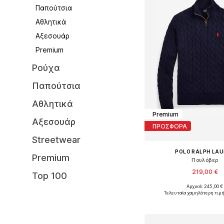
Παπούτσια
Αθλητικά
Αξεσουάρ
Premium
Ρούχα
Παπούτσια
Αθλητικά
Premium
Αξεσουάρ
ΠΡΟΣΦΟΡΑ
Streetwear
POLO RALPH LA
Premium
Πουλόβερ
219,00 €
Top 100
Αρχικά: 245,00 €
Διαθέσιμα μεγέθη: S, M, 
Τελευταία χαμηλότερη τιμή
Προσθήκη στο κ