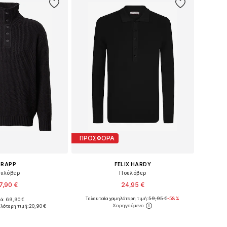
ΠΡΟΣΦΟΡΑ
TRAPP
FELIX HARDY
υλόβερ
Πουλόβερ
7,90 €
24,95 €
Τελευταία χαμηλότερη τιμή:
59,95 €
-58%
κά: 69,90 €
θη: S, M, L, XL, XXL
Διαθέσιμα μεγέθη: M, L, XL, XXL
ηλότερη τιμή:
20,90 €
 στο καλάθι
Προσθήκη στο καλάθι