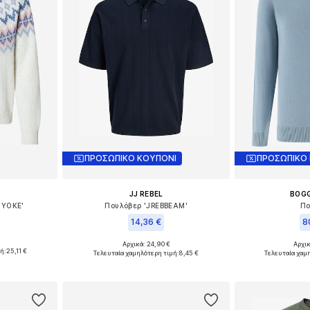
ΠΡΟΣΩΠΙΚΟ ΚΟΥΠΟΝΙ
ΠΡΟΣΩΠΙΚΟ
JJ REBEL
BOGG
 YOKE'
Πουλόβερ 'JREBBEAM'
Πο
14,36 €
8
Αρχικά: 24,90 €
Αρχικ
L, XL, XXL
Διαθέσιμα μεγέθη: S, M, L, XL, XXL
Διαθέσιμα με
ή:
25,11 €
Τελευταία χαμηλότερη τιμή:
8,45 €
Τελευταία χαμ
αλάθι
Προσθήκη στο καλάθι
Προσθήκη