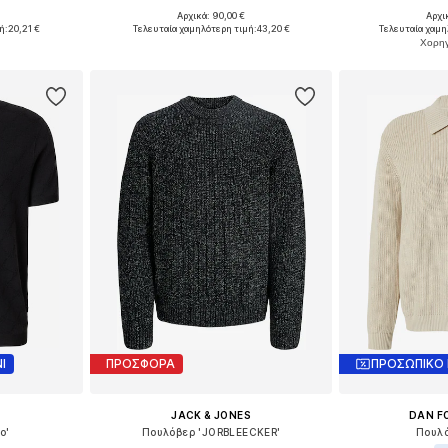
Αρχικά: 90,00 €
Αρχι
L, XL, XXL
Διαθέσιμα μεγέθη: S, M, L, XL, XXL, XXXL
Διαθέσιμα μεγέ
ή:
20,21 €
Τελευταία χαμηλότερη τιμή:
43,20 €
Τελευταία χαμη
αλάθι
Προσθήκη στο καλάθι
Προσθήκη
Ι
ΠΡΟΣΦΟΡΑ
ΠΡΟΣΩΠΙΚΟ
JACK & JONES
DAN F
o'
Πουλόβερ 'JORBLEECKER'
Πουλό