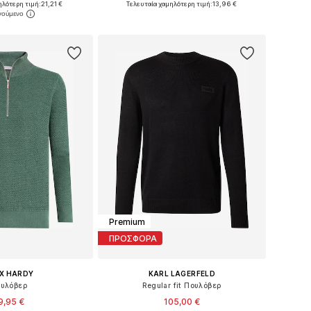
ηλότερη τιμή:
21,21 €
Τελευταία χαμηλότερη τιμή:
13,96 €
 στο καλάθι
Προσθήκη στο καλάθι
Premium
ΠΡΟΣΦΟΡΑ
IX HARDY
KARL LAGERFELD
υλόβερ
Regular fit Πουλόβερ
9,95 €
105,00 €