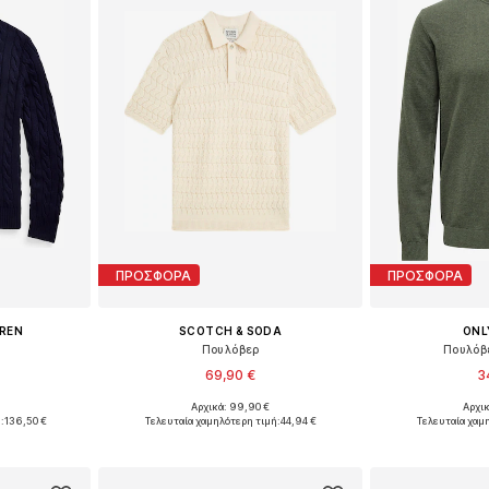
ΠΡΟΣΦΟΡΑ
ΠΡΟΣΦΟΡΑ
UREN
SCOTCH & SODA
ONL
Πουλόβερ
Πουλόβ
69,90 €
3
Αρχικά: 99,90 €
Αρχι
L, XL, XXL
Διαθέσιμα μεγέθη: S, M, L, XL
Διαθέσιμα μεγέθη
:
136,50 €
Τελευταία χαμηλότερη τιμή:
44,94 €
Τελευταία χαμ
αλάθι
Προσθήκη στο καλάθι
Προσθήκη