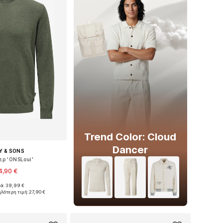
Trend Color: Cloud
Dancer
Y & SONS
ερ 'ONSLoui'
4,90 €
+
1
κά: 39,99 €
: XS, S, M, L, XL, XXL
ηλότερη τιμή:
27,90 €
 στο καλάθι