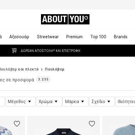
ABOUT
YOU
ά
Αξεσουάρ
Streetwear
Premium
Top 100
Brands
ΔΩΡΕΆΝ ΑΠΟΣΤΟΛΉ* ΚΑΙ ΕΠΙΣΤΡΟΦΉ
Πουλόβερ και πλεκτά
Πουλόβερ
ρες σε προσφορά
3.235
Μέγεθος
Χρώμα
Μάρκα
Σχέδιο
Ιδιότητε