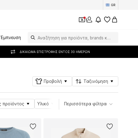
GR
1
Έμπνευση
ΔΙΚΑΊΩΜΑ ΕΠΙΣΤΡΟΦΉΣ ΕΝΤΌΣ 30 ΗΜΕΡΏΝ
Προβολή
Ταξινόμηση
ς προϊόντος
Υλικό
Εφαρμογή
Περισσότερα φίλτρα
Λαιμόκοψη
Ει