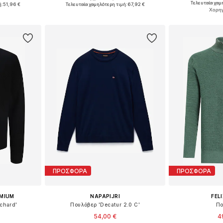
L, XL, XXL
Διαθέσιμα μεγέθη: S, M, L
Τελευταία χαμ
ή:
51,96 €
Τελευταία χαμηλότερη τιμή:
67,92 €
Προσθήκη
αλάθι
Προσθήκη στο καλάθι
ΠΡΟΣΦΟΡΑ
ΠΡΟΣΦΟΡΑ
EMIUM
NAPAPIJRI
FEL
chard'
Πουλόβερ 'Decatur 2.0 C'
Πο
54,00 €
4