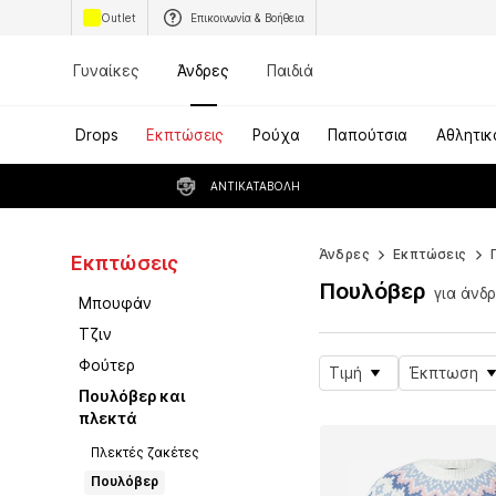
Outlet
Επικοινωνία & Βοήθεια
Γυναίκες
Άνδρες
Παιδιά
Drops
Εκπτώσεις
Ρούχα
Παπούτσια
Αθλητικ
ΑΝΤΙΚΑΤΑΒΟΛΉ
Άνδρες
Εκπτώσεις
Εκπτώσεις
Πουλόβερ
για άνδ
Μπουφάν
Τζιν
Φούτερ
Τιμή
Έκπτωση
Πουλόβερ και
πλεκτά
Πλεκτές ζακέτες
Πουλόβερ