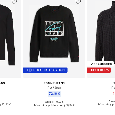
Αποκλειστικό
ΠΡΟΣΩΠΙΚΟ ΚΟΥΠΟΝΙ
ΠΡΟΣΦΟΡΑ
EANS
TOMMY JEANS
Πουλόβερ
Πο
72,16 €
4
Αρχι
Αρχικά: 119,00 €
, M, L, XL
Διαθέσιμα μεγέ
Διαθέσιμα μεγέθη: S, M, L, XL
ή:
35,92 €
Τελευταία χαμ
Τελευταία χαμηλότερη τιμή:
50,94 €
αλάθι
Προσθήκη
Προσθήκη στο καλάθι