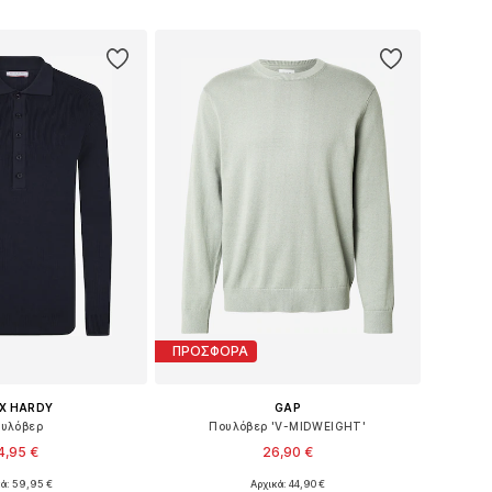
 στο καλάθι
Προσθήκη στο καλάθι
ΠΡΟΣΦΟΡΑ
IX HARDY
GAP
υλόβερ
Πουλόβερ 'V-MIDWEIGHT'
4,95 €
26,90 €
κά: 59,95 €
Αρχικά: 44,90 €
θη: S, M, L, XL, XXL
Διαθέσιμα μεγέθη: S, M, L, XL, XXL