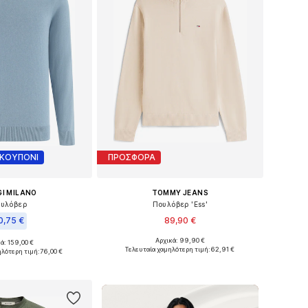
 ΚΟΥΠΟΝΙ
ΠΡΟΣΦΟΡΑ
I MILANO
TOMMY JEANS
υλόβερ
Πουλόβερ 'Ess'
0,75 €
89,90 €
Αρχικά: 99,90 €
ά: 159,00 €
Διαθέσιμα μεγέθη: XS, S, M, L, XL
γέθη: S, M, L, XXL
Τελευταία χαμηλότερη τιμή:
62,91 €
ηλότερη τιμή:
76,00 €
Προσθήκη στο καλάθι
 στο καλάθι