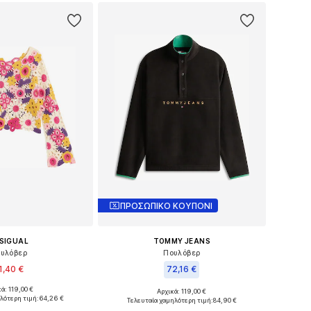
ΠΡΟΣΩΠΙΚΟ ΚΟΥΠΟΝΙ
SIGUAL
TOMMY JEANS
υλόβερ
Πουλόβερ
1,40 €
72,16 €
ά: 119,00 €
Αρχικά: 119,00 €
θη: XS, S, M, L, XL
Διαθέσιμα μεγέθη: S, M, L
λότερη τιμή:
64,26 €
Τελευταία χαμηλότερη τιμή:
84,90 €