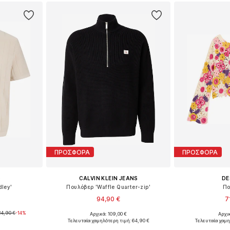
ΠΡΟΣΦΟΡΑ
ΠΡΟΣΦΟΡΑ
S
CALVIN KLEIN JEANS
DE
dley'
Πουλόβερ 'Waffle Quarter-zip'
Πο
94,90 €
7
34,90 €
-14%
Αρχικά: 109,00 €
Αρχικ
, XL, XXL
Διαθέσιμα μεγέθη: XS, S, M, L, XL, XXL
Διαθέσιμα μεγέ
Τελευταία χαμηλότερη τιμή:
64,90 €
Τελευταία χαμη