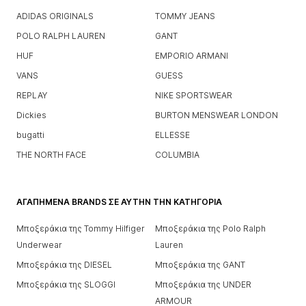
ADIDAS ORIGINALS
TOMMY JEANS
POLO RALPH LAUREN
GANT
HUF
EMPORIO ARMANI
VANS
GUESS
REPLAY
NIKE SPORTSWEAR
Dickies
BURTON MENSWEAR LONDON
bugatti
ELLESSE
THE NORTH FACE
COLUMBIA
ΑΓΑΠΗΜΈΝΑ BRANDS ΣΕ ΑΥΤΉΝ ΤΗΝ ΚΑΤΗΓΟΡΊΑ
Μποξεράκια της Tommy Hilfiger
Μποξεράκια της Polo Ralph
Underwear
Lauren
Μποξεράκια της DIESEL
Μποξεράκια της GANT
Μποξεράκια της SLOGGI
Μποξεράκια της UNDER
ARMOUR