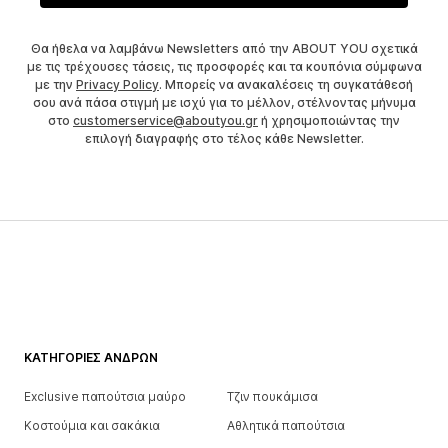
Θα ήθελα να λαμβάνω Newsletters από την ABOUT YOU σχετικά
με τις τρέχουσες τάσεις, τις προσφορές και τα κουπόνια σύμφωνα
με την
Privacy Policy
. Μπορείς να ανακαλέσεις τη συγκατάθεσή
σου ανά πάσα στιγμή με ισχύ για το μέλλον, στέλνοντας μήνυμα
στο
customerservice@aboutyou.gr
ή χρησιμοποιώντας την
επιλογή διαγραφής στο τέλος κάθε Newsletter.
ΚΑΤΗΓΟΡΊΕΣ ΑΝΔΡΏΝ
Exclusive παπούτσια μαύρο
Τζιν πουκάμισα
Κοστούμια και σακάκια
Αθλητικά παπούτσια