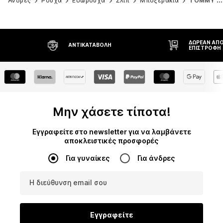
Άνδρες
Ρούχα
Εσώρουχα
Σλιπ
Μποξεράκια
TOMMY HILFIGER
ΔΩΡΕΆΝ ΑΠΟΣΤΟΛΉ* ΚΑΙ
ΛΉ
ΕΠΙΣΤΡΟΦΉ
Μην χάσετε τίποτα!
Εγγραφείτε στο newsletter για να λαμβάνετε
αποκλειστικές προσφορές
Για γυναίκες
Για άνδρες
Η διεύθυνση email σου
Εγγραφείτε