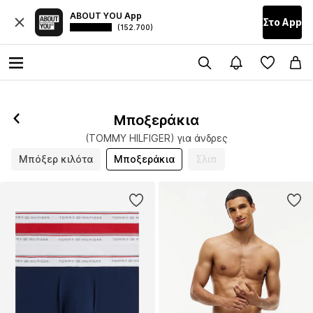
ABOUT YOU App
Στο Αpp
(152.700)
Μποξεράκια
(TOMMY HILFIGER) για άνδρες
Μπόξερ κιλότα
Μποξεράκια
Σλιπ