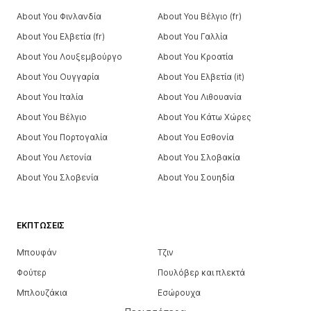
About You Φινλανδία
About You Βέλγιο (fr)
About You Ελβετία (fr)
About You Γαλλία
About You Λουξεμβούργο
About You Κροατία
About You Ουγγαρία
About You Ελβετία (it)
About You Ιταλία
About You Λιθουανία
About You Βέλγιο
About You Κάτω Χώρες
About You Πορτογαλία
About You Εσθονία
About You Λετονία
About You Σλοβακία
About You Σλοβενία
About You Σουηδία
ΕΚΠΤΏΣΕΙΣ
Μπουφάν
Τζιν
Φούτερ
Πουλόβερ και πλεκτά
Μπλουζάκια
Εσώρουχα