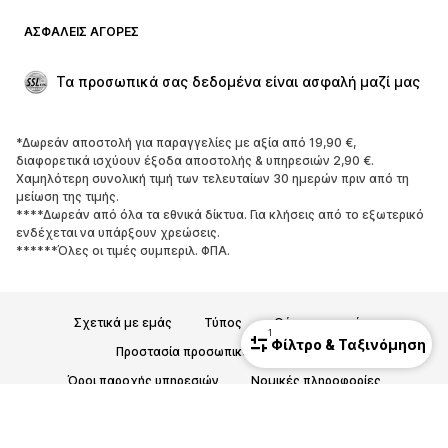
ΠΑΠΟΎΤΣΙΑ
ΑΣΦΑΛΕΊΣ ΑΓΟΡΈΣ
ΝΕΑ
Trending
Τα προσωπικά σας δεδομένα είναι ασφαλή μαζί μας
Μπότες και μποτάκια
Sneakers
Χαμηλά παπούτσια
Αθλητικά παπούτσια
*Δωρεάν αποστολή για παραγγελίες με αξία από 19,90 €,
Ανοικτά παπούτσια
Aποκλειστικά
διαφορετικά ισχύουν έξοδα αποστολής & υπηρεσιών 2,90 €.
Χαμηλότερη συνολική τιμή των τελευταίων 30 ημερών πριν από τη
μείωση της τιμής.
ΑΘΛΗΤΙΚΆ
****Δωρεάν από όλα τα εθνικά δίκτυα. Για κλήσεις από το εξωτερικό
ενδέχεται να υπάρξουν χρεώσεις.
Αθλητική ένδυση
Αθλήματα
******Όλες οι τιμές συμπεριλ. ΦΠΑ.
Αθλητικά παπούτσια
Αθλητικά σακίδια και τσάντες
Αθλητικά αξεσουάρ
Σχετικά με εμάς
Τύπος
Θέσεις εργασίας
1
Φίλτρο & Ταξινόμηση
ΑΞΕΣΟΥΆΡ
Προστασία προσωπικών δεδομένων
Όροι παροχής υπηρεσιών
Νομικές πληροφορίες
ΝΕΑ
Καπέλα τζόκεϊ και σκούφοι
Προσβασιμότητα
Ασφάλεια Προϊόντων
Ζώνες
Τσάντες και σακίδια
© 2026 ABOUT YOU SE & Co. KG
Ρολόγια
Κοσμήματα