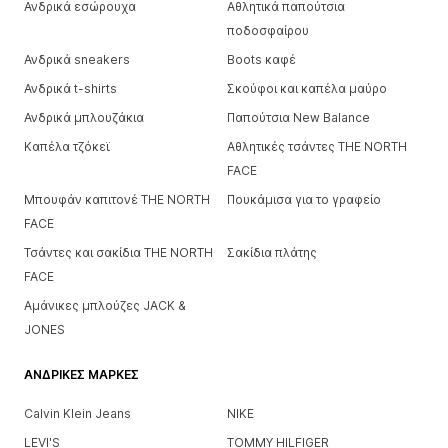
Ανδρικά εσώρουχα
Αθλητικά παπούτσια
ποδοσφαίρου
Ανδρικά sneakers
Boots καφέ
Ανδρικά t-shirts
Σκούφοι και καπέλα μαύρο
Ανδρικά μπλουζάκια
Παπούτσια New Balance
Καπέλα τζόκεϊ
Αθλητικές τσάντες THE NORTH
FACE
Μπουφάν καπιτονέ THE NORTH
Πουκάμισα για το γραφείο
FACE
Τσάντες και σακίδια THE NORTH
Σακίδια πλάτης
FACE
Αμάνικες μπλούζες JACK &
JONES
ΑΝΔΡΙΚΈΣ ΜΆΡΚΕΣ
Calvin Klein Jeans
NIKE
LEVI'S
TOMMY HILFIGER