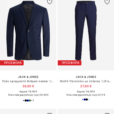
ΠΡΟΣΦΟΡΑ
ΠΡΟΣΦΟΡΑ
JACK & JONES
JACK & JONES
Πολύ εφαρμοστό Ανδρικό σακάκι 'JPRFranko'
Slimfit Παντελόνι με τσάκιση 'JJFranco'
59,90 €
27,90 €
Αρχικά: 79,90 €
Αρχικά: 39,90 €
Τελευταία χαμηλότερη τιμή:
59,90 €
Τελευταία χαμηλότερη τιμή:
25,11 €
+
1