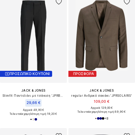
ΠΡΟΣΩΠΙΚΟ ΚΟΥΠΟΝΙ
ΠΡΟΣΦΟΡΑ
JACK & JONES
JACK & JONES
Slimfit Παντελόνι με τσάκιση 'JPRBLAMartin'
regular Ανδρικό σακάκι 'JPRSOLARIS'
109,00 €
29,66 €
Αρχικά: 129,00 €
Αρχικά: 49,90 €
Τελευταία χαμηλότερη τιμή:
89,90 €
Τελευταία χαμηλότερη τιμή:
19,20 €
+
8