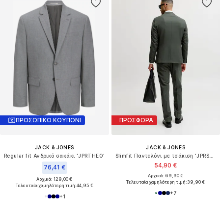
ΠΡΟΣΩΠΙΚΟ ΚΟΥΠΟΝΙ
ΠΡΟΣΦΟΡΑ
JACK & JONES
JACK & JONES
Regular fit Ανδρικό σακάκι 'JPRTHEO'
Slimfit Παντελόνι με τσάκιση 'JPRSolaris'
54,90 €
76,41 €
Αρχικά: 69,90 €
Αρχικά: 129,00 €
Τελευταία χαμηλότερη τιμή:
39,90 €
Τελευταία χαμηλότερη τιμή:
44,95 €
+
7
+
1