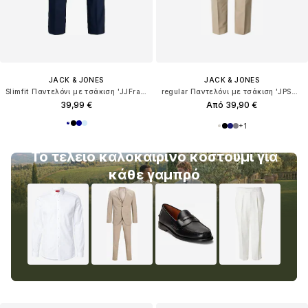
JACK & JONES
JACK & JONES
Slimfit Παντελόνι με τσάκιση 'JJFranco'
regular Παντελόνι με τσάκιση 'JPSTACE LEO'
39,99 €
Από 39,90 €
+
1
Το τέλειο καλοκαιρινό κοστούμι για
κάθε γαμπρό