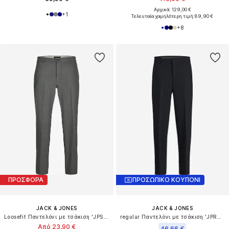
Αρχικά: 129,00 €
+
1
Τελευταία χαμηλότερη τιμή:
89,90 €
+
8
ΠΡΟΣΦΟΡΑ
ΠΡΟΣΩΠΙΚΟ ΚΟΥΠΟΝΙ
JACK & JONES
JACK & JONES
Loosefit Παντελόνι με τσάκιση 'JPSTKARL BANKS'
regular Παντελόνι με τσάκιση 'JPRTheo'
Από 23,90 €
46,66 €