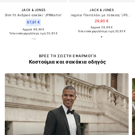
JACK & JONES
JACK & JONES
Slim fit Ανδρικό σακάκι 'JPRMartin'
regular Παντελόνι με τσάκιση 'JPSTACE JJDIEGO'
29,90 €
67,91 €
Αρχικά: 59,99 €
Αρχικά: 99,90 €
Τελευταία χαμηλότερη τιμή:
20,93 €
Τελευταία χαμηλότερη τιμή:
55,93 €
ΒΡΕΣ ΤΗ ΣΩΣΤΉ ΕΦΑΡΜΟΓΉ
Κοστούμια και σακάκια οδηγός