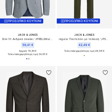
ΠΡΟΣΩΠΙΚΟ ΚΟΥΠΟΝΙ
ΠΡΟΣΩΠΙΚΟ ΚΟΥΠΟΝΙ
JACK & JONES
JACK & JONES
Slim fit Ανδρικό σακάκι 'JPRBLAMartin Leon'
regular Παντελόνι με τσάκιση 'JPSTKane JJOtis'
59,41 €
42,49 €
Αρχικά: 79,90 €
Τελευταία χαμηλότερη τιμή:
49,99 €
Τελευταία χαμηλότερη τιμή:
34,95 €