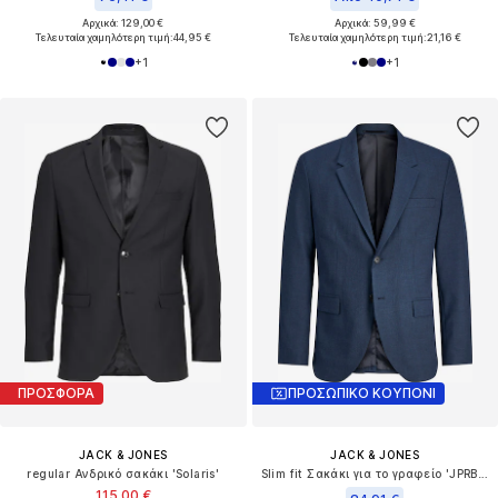
Αρχικά: 129,00 €
Αρχικά: 59,99 €
Τελευταία χαμηλότερη τιμή:
44,95 €
Τελευταία χαμηλότερη τιμή:
21,16 €
+
1
+
1
ΠΡΟΣΦΟΡΑ
ΠΡΟΣΩΠΙΚΟ ΚΟΥΠΟΝΙ
JACK & JONES
JACK & JONES
regular Ανδρικό σακάκι 'Solaris'
Slim fit Σακάκι για το γραφείο 'JPRBLAMARTIN'
115,00 €