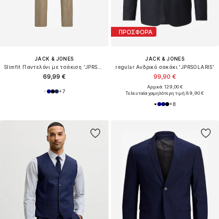
ΠΡΟΣΦΟΡΑ
JACK & JONES
JACK & JONES
Slimfit Παντελόνι με τσάκιση 'JPRSolaris'
regular Ανδρικό σακάκι 'JPRSOLARIS'
69,99 €
99,90 €
Αρχικά: 129,00 €
+
7
Τελευταία χαμηλότερη τιμή:
89,90 €
+
8