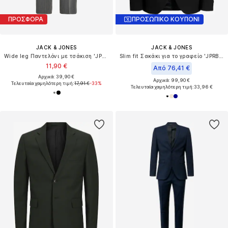
ΠΡΟΣΦΟΡΑ
ΠΡΟΣΩΠΙΚΟ ΚΟΥΠΟΝΙ
JACK & JONES
JACK & JONES
Wide leg Παντελόνι με τσάκιση 'JPSTBill'
Slim fit Σακάκι για το γραφείο 'JPRBLAMartin'
11,90 €
Από 76,41 €
Αρχικά: 39,90 €
Αρχικά: 99,90 €
Τελευταία χαμηλότερη τιμή:
17,91 €
-33%
Τελευταία χαμηλότερη τιμή:
33,96 €