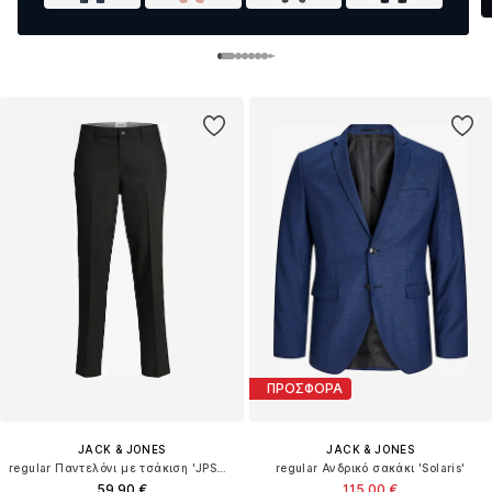
ΠΡΟΣΦΟΡΑ
JACK & JONES
JACK & JONES
regular Παντελόνι με τσάκιση 'JPSTAce Leo'
regular Ανδρικό σακάκι 'Solaris'
59,90 €
115,00 €