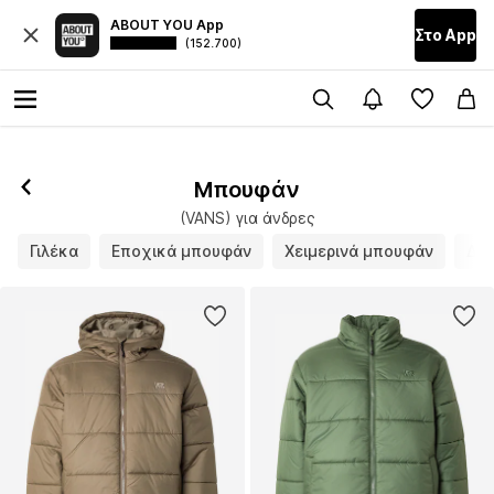
ABOUT YOU App
Στο Αpp
(152.700)
Ακολούθησε
Μπουφάν
(VANS) για άνδρες
Γιλέκα
Εποχικά μπουφάν
Χειμερινά μπουφάν
Δερ