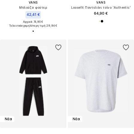
VANS
VANS
Μπλούζα φούτερ
Loosefit Παντελόνι τσίνο 'Authentic'
64,90 €
42,41 €
Αρχικά: 74,90 €
Τελευταία χαμηλότερη τιμή:
29,94 €
Νέα
Νέα