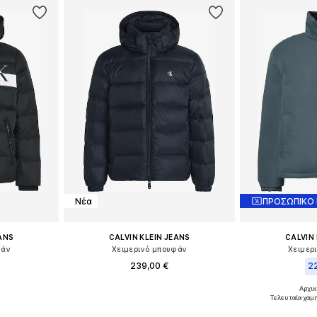
Νέα
ΠΡΟΣΩΠΙΚΟ
EANS
CALVIN KLEIN JEANS
CALVIN 
φάν
Χειμερινό μπουφάν
Χειμερ
239,00 €
22
+
1
Αρχικ
, L, XL, XXL
Διαθέσιμα μεγέθη: XS, S, M, L, XL, XXL
Διαθέσιμα μεγέ
Τελευταία χαμ
αλάθι
Προσθήκη στο καλάθι
Προσθήκη