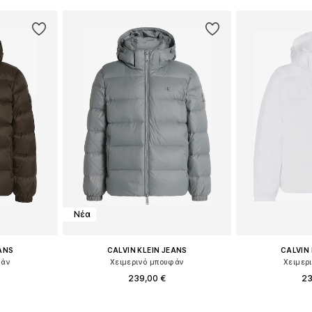
Νέα
EANS
CALVIN KLEIN JEANS
CALVIN 
φάν
Χειμερινό μπουφάν
Χειμερ
239,00 €
23
+
1
L, XL, XXL
Διαθέσιμα μεγέθη: XS, S, M, L, XL, XXL
Διαθέσιμα μεγέθη