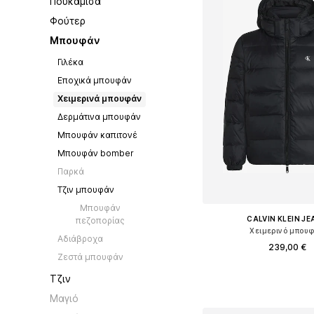
Πουκάμισα
Φούτερ
Μπουφάν
Γιλέκα
Εποχικά μπουφάν
Χειμερινά μπουφάν
Δερμάτινα μπουφάν
Μπουφάν καπιτονέ
Μπουφάν bomber
Παρκά
Τζιν μπουφάν
Μπουφάν
CALVIN KLEIN J
πεζοπορίας
Χειμερινό μπου
Αδιάβροχα
239,00 €
Ζεστά μπουφάν
+
1
Διαθέσιμα μεγέθη: S, 
Τζιν
Προσθήκη στο κ
Μαγιό