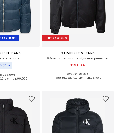
 ΚΟΥΠΟΝΙ
ΠΡΟΣΦΟΡΑ
KLEIN JEANS
CALVIN KLEIN JEANS
ινό μπουφάν
Φθινοπωρινό και ανοιξιάτικο μπουφάν
18,15 €
119,00 €
Αρχικά: 149,00 €
ά: 239,90 €
Διαθέσιμα μεγέθη: S, M, L, XL
θη: S, M, L, XL, XXL
Τελευταία χαμηλότερη τιμή:
53,55 €
λότερη τιμή:
99,00 €
Προσθήκη στο καλάθι
 στο καλάθι