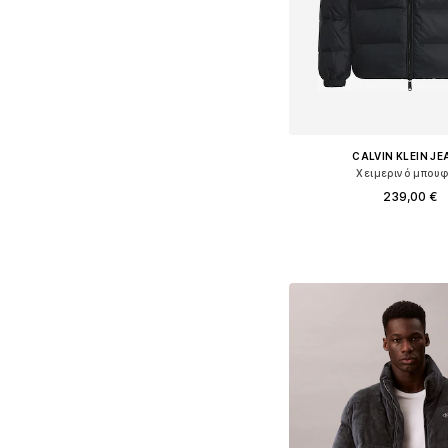
CALVIN KLEIN J
Χειμερινό μπου
239,00 €
+
1
Διαθέσιμα μεγέθη: S, 
Προσθήκη στο κ