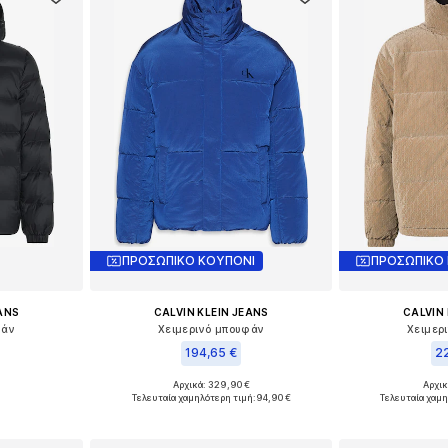
ΠΡΟΣΩΠΙΚΟ ΚΟΥΠΟΝΙ
ΠΡΟΣΩΠΙΚΟ
EANS
CALVIN KLEIN JEANS
CALVIN 
φάν
Χειμερινό μπουφάν
Χειμερ
194,65 €
22
Αρχικά: 329,90 €
Αρχικ
M, L, XL
Διαθέσιμα μεγέθη: S, M, L, XL, XXL
Διαθέσιμα με
Τελευταία χαμηλότερη τιμή:
94,90 €
Τελευταία χαμη
αλάθι
Προσθήκη στο καλάθι
Προσθήκη