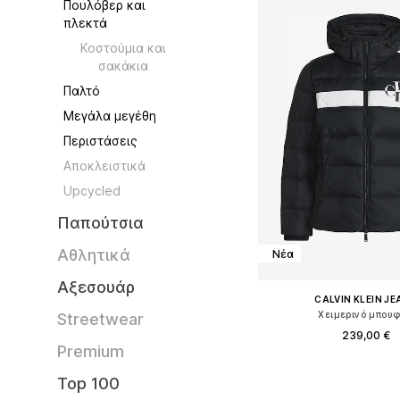
Πουλόβερ και
πλεκτά
Κοστούμια και
σακάκια
Παλτό
Μεγάλα μεγέθη
Περιστάσεις
Aποκλειστικά
Upcycled
Παπούτσια
Αθλητικά
Νέα
Αξεσουάρ
CALVIN KLEIN J
Χειμερινό μπου
Streetwear
239,00 €
Premium
Διαθέσιμα μεγέθη: XS, S, M
Top 100
Προσθήκη στο κ