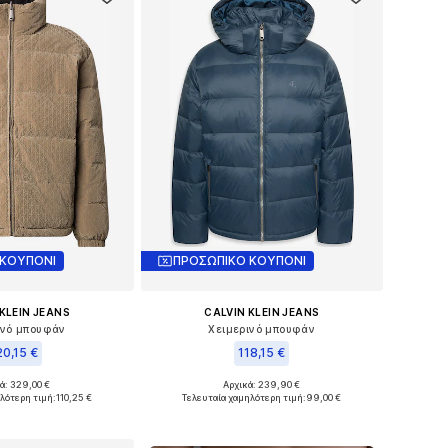
 ΚΟΥΠΟΝΙ
ΠΡΟΣΩΠΙΚΟ ΚΟΥΠΟΝΙ
KLEIN JEANS
CALVIN KLEIN JEANS
ινό μπουφάν
Χειμερινό μπουφάν
0,15 €
118,15 €
ά: 329,00 €
Αρχικά: 239,90 €
γέθη: S, M, L, XL
Διαθέσιμα μεγέθη: S, M, L, XL, XXL
λότερη τιμή:
110,25 €
Τελευταία χαμηλότερη τιμή:
99,00 €
 στο καλάθι
Προσθήκη στο καλάθι