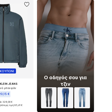
 ΚΟΥΠΟΝΙ
Ο οδηγός σου για
τζιν
KLEIN JEANS
ινό μπουφάν
0,15 €
ά: 329,00 €
θη: XS, S, M, L, XL
ηλότερη τιμή:
85,41 €
 στο καλάθι