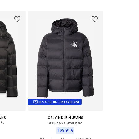
αλάθι
Προσθήκη στο καλάθι
Προσθήκη
ΠΡΟΣΩΠΙΚΟ ΚΟΥΠΟΝΙ
EANS
CALVIN KLEIN JEANS
φάν
Χειμερινό μπουφάν
169,91 €