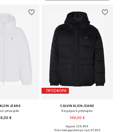
ΠΡΟΣΦΟΡΑ
KLEIN JEANS
CALVIN KLEIN JEANS
ινό μπουφάν
Χειμερινό μπουφάν
9,00 €
169,00 €
+
1
Αρχικά: 229,90 €
: XS, S, M, L, XL, XXL
Διαθέσιμα μεγέθη: XL
Τελευταία χαμηλότερη τιμή:
67,60 €