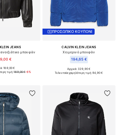
ΠΡΟΣΩΠΙΚΟ ΚΟΥΠΟΝΙ
KLEIN JEANS
CALVIN KLEIN JEANS
 ανοιξιάτικο μπουφάν
Χειμερινό μπουφάν
9,00 €
194,65 €
ά: 189,00 €
Αρχικά: 329,90 €
θη: XS, S, M, L, XL
Διαθέσιμα μεγέθη: S, M, L, XL, XXL
τερη τιμή:
169,00 €
-6%
Τελευταία χαμηλότερη τιμή:
94,90 €
 στο καλάθι
Προσθήκη στο καλάθι