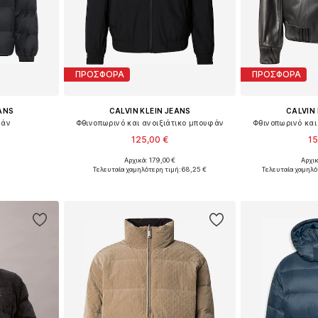
ΠΡΟΣΦΟΡΑ
ΠΡΟΣΦΟΡΑ
EANS
CALVIN KLEIN JEANS
CALVIN 
φάν
Φθινοπωρινό και ανοιξιάτικο μπουφάν
Φθινοπωρινό και
125,00 €
15
Αρχικά: 179,00 €
Αρχικ
M, L, XL
Διαθέσιμα μεγέθη: S, M, L, XL
Διαθέσιμα μεγέ
Τελευταία χαμηλότερη τιμή:
68,25 €
Τελευταία χαμηλό
αλάθι
Προσθήκη στο καλάθι
Προσθήκη