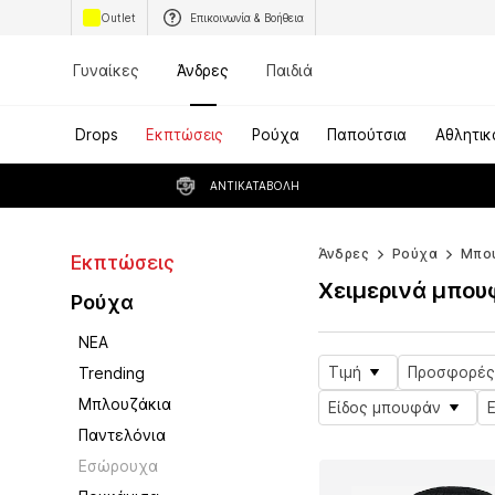
Outlet
Επικοινωνία & Βοήθεια
Γυναίκες
Άνδρες
Παιδιά
Drops
Εκπτώσεις
Ρούχα
Παπούτσια
Αθλητικ
ΑΝΤΙΚΑΤΑΒΟΛΉ
Άνδρες
Ρούχα
Μπο
Εκπτώσεις
Χειμερινά μπο
Ρούχα
ΝΕΑ
Τιμή
Προσφορές
Trending
Μπλουζάκια
Είδος μπουφάν
Παντελόνια
Εσώρουχα