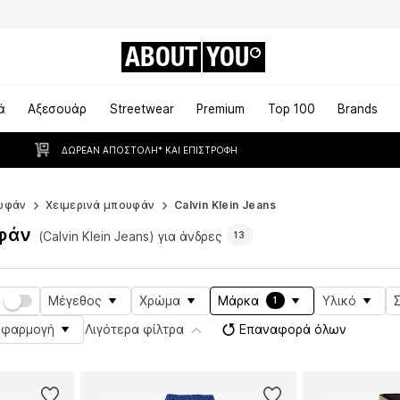
ABOUT
YOU
ά
Αξεσουάρ
Streetwear
Premium
Top 100
Brands
ΔΩΡΕΆΝ ΑΠΟΣΤΟΛΉ* ΚΑΙ ΕΠΙΣΤΡΟΦΉ
υφάν
Χειμερινά μπουφάν
Calvin Klein Jeans
υφάν
(Calvin Klein Jeans) για άνδρες
13
Μέγεθος
Χρώμα
Μάρκα
Υλικό
1
Εφαρμογή
Λιγότερα φίλτρα
Επαναφορά όλων