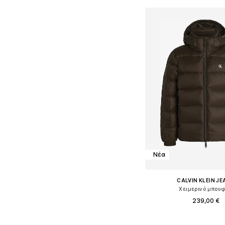
Νέα
CALVIN KLEIN J
Χειμερινό μπου
239,00 €
+
1
Διαθέσιμα μεγέθη: S, M, 