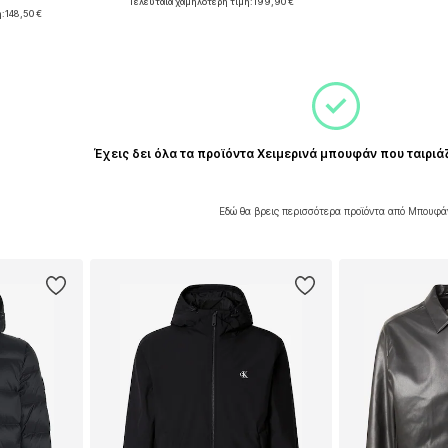
€
Τελευταία χαμηλότερη τιμή:
199,90 €
XL, XXL
Διαθέσιμα μεγέθη: L, XL, XXL
ή:
148,50 €
αλάθι
Προσθήκη στο καλάθι
Έχεις δει όλα τα προϊόντα Χειμερινά μπουφάν που ταιριά
Εδώ θα βρεις περισσότερα προϊόντα από Μπουφά