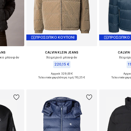
ΠΡΟΣΩΠΙΚΟ ΚΟΥΠΟΝΙ
ΠΡΟΣΩΠΙΚΟ
EANS
CALVIN KLEIN JEANS
CALVIN 
τικο μπουφάν
Χειμερινό μπουφάν
Χειμερ
220,15 €
1
Αρχικά: 329,00 €
Αρχικ
M, L, XL
Διαθέσιμα μεγέθη: S, M, L, XL
Διαθέσιμα μεγέ
Τελευταία χαμηλότερη τιμή:
110,25 €
Τελευταία χαμη
αλάθι
Προσθήκη στο καλάθι
Προσθήκη