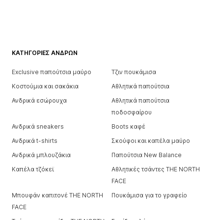
ΚΑΤΗΓΟΡΊΕΣ ΑΝΔΡΏΝ
Exclusive παπούτσια μαύρο
Τζιν πουκάμισα
Κοστούμια και σακάκια
Αθλητικά παπούτσια
Ανδρικά εσώρουχα
Αθλητικά παπούτσια
ποδοσφαίρου
Ανδρικά sneakers
Boots καφέ
Ανδρικά t-shirts
Σκούφοι και καπέλα μαύρο
Ανδρικά μπλουζάκια
Παπούτσια New Balance
Καπέλα τζόκεϊ
Αθλητικές τσάντες THE NORTH
FACE
Μπουφάν καπιτονέ THE NORTH
Πουκάμισα για το γραφείο
FACE