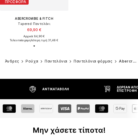
ΠΡΟΣΦΟΡΑ
ABERCROMBIE & FITCH
Tapered Παντελόνι
69,90 €
Αρχικά: 84,90 €
Τελευταία χαμηλότερη τιμή:
31,46 €
Άνδρες
Ρούχα
Παντελόνια
Παντελόνια φόρμας
Abercrombie & Fitch
ΔΩΡΕΆΝ ΑΠΟΣΤΟΛΉ* ΚΑΙ
ΔΙΚΑΊΩΜΑ Ε
ΕΠΙΣΤΡΟΦΉ
ΗΜΕΡΏΝ
Μην χάσετε τίποτα!