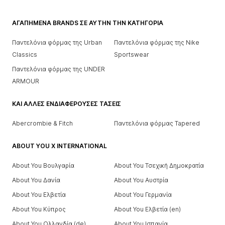
ΑΓΑΠΗΜΈΝΑ BRANDS ΣΕ ΑΥΤΉΝ ΤΗΝ ΚΑΤΗΓΟΡΊΑ
Παντελόνια φόρμας της Urban
Παντελόνια φόρμας της Nike
Classics
Sportswear
Παντελόνια φόρμας της UNDER
ARMOUR
ΚΑΙ ΆΛΛΕΣ ΕΝΔΙΑΦΈΡΟΥΣΕΣ ΤΆΣΕΙΣ
Abercrombie & Fitch
Παντελόνια φόρμας Tapered
ABOUT YOU X INTERNATIONAL
About You Βουλγαρία
About You Τσεχική Δημοκρατία
About You Δανία
About You Αυστρία
About You Ελβετία
About You Γερμανία
About You Κύπρος
About You Ελβετία (en)
About You Ολλανδία (de)
About You Ισπανία