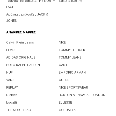
Τσάντες και σακίδια THE NORTH
Σακίδια πλάτης
FACE
Αμάνικες μπλούζες JACK &
JONES
ΑΝΔΡΙΚΈΣ ΜΆΡΚΕΣ
Calvin Klein Jeans
NIKE
LEVI'S
TOMMY HILFIGER
ADIDAS ORIGINALS
TOMMY JEANS
POLO RALPH LAUREN
GANT
HUF
EMPORIO ARMANI
VANS
GUESS
REPLAY
NIKE SPORTSWEAR
Dickies
BURTON MENSWEAR LONDON
bugatti
ELLESSE
THE NORTH FACE
COLUMBIA