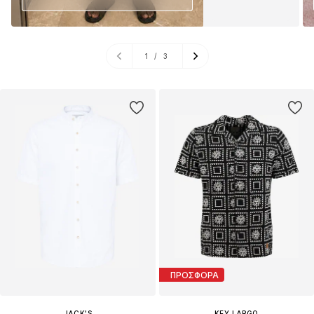
1
/
3
ΠΡΟΣΦΟΡΑ
JACK'S
KEY LARGO