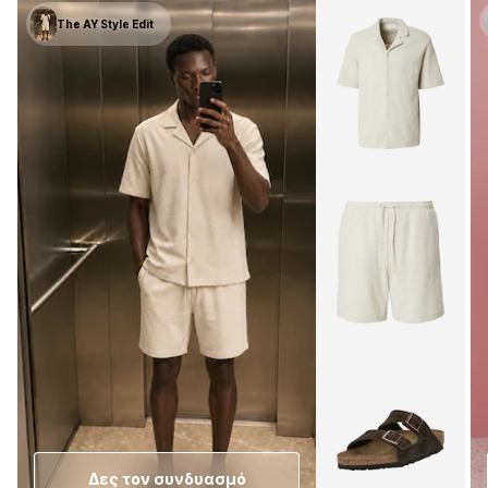
The AY Style Edit
Δες τον συνδυασμό