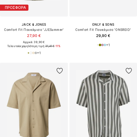
ΠΡΟΣΦΟΡΑ
JACK & JONES
ONLY & SONS
Comfort Fit Πουκάμισο 'JJESummer'
Comfort Fit Πουκάμισο 'ONSREID'
27,90 €
29,90 €
Αρχικά: 39,90 €
+
1
Τελευταία χαμηλότερη τιμή:
31,41 €
-11%
+
1