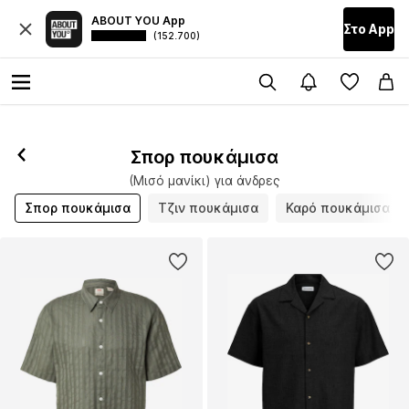
ABOUT YOU App
Στο Αpp
(152.700)
Σπορ πουκάμισα
(Μισό μανίκι) για άνδρες
Σπορ πουκάμισα
Τζιν πουκάμισα
Καρό πουκάμισα