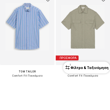
ΠΡΟΣΦΟΡΑ
1
Φίλτρο & Ταξινόμηση
TOM TAILOR
GARCIA
Comfort Fit Πουκάμισο
Comfort Fit Πουκάμισο
39,90 €
52,90 €
Αρχικά: 59,90 €
Τελευταία χαμηλότερη τιμή:
34,90 €