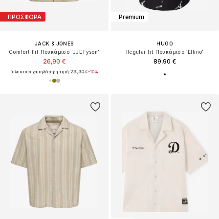
ΠΡΟΣΦΟΡΑ
Premium
JACK & JONES
HUGO
Comfort Fit Πουκάμισο 'JJETyson'
Regular fit Πουκάμισο 'Ellino'
26,90 €
89,90 €
Τελευταία χαμηλότερη τιμή:
29,90 €
-10%