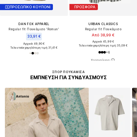
ΠΡΟΣΩΠΙΚΟ ΚΟΥΠΟΝΙ
ΠΡΟΣΦΟΡΑ
DAN FOX APPAREL
URBAN CLASSICS
Regular fit Πουκάμισο 'Roman'
Regular fit Πουκάμισο
Από 38,99 €
33,91 €
Αρχικά: 45,99 €
Αρχικά: 49,90 €
Τελευταία χαμηλότερη τιμή:
35,09 €
Τελευταία χαμηλότερη τιμή:
31,41 €
+
6
ΣΠΟΡ ΠΟΥΚΆΜΙΣΑ
ΈΜΠΝΕΥΣΗ ΓΙΑ ΣΥΝΔΥΑΣΜΟΎΣ
Antonio