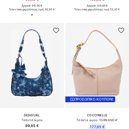
Αρχικά: 99,90 €
Αρχικά: 129,00 €
Τελευταία χαμηλότερη τιμή:
34,95 €
Τελευταία χαμηλότερη τιμή:
52,43 €
ΠΡΟΣΩΠΙΚΟ ΚΟΥΠΟΝΙ
DESIGUAL
COCCINELLE
Τσάντα ώμου
Τσάντα ώμου 'FERNANDA'
89,95 €
177,65 €