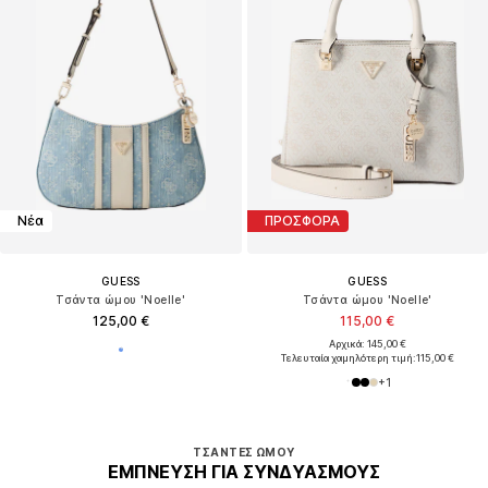
Νέα
ΠΡΟΣΦΟΡΑ
GUESS
GUESS
Τσάντα ώμου 'Noelle'
Τσάντα ώμου 'Noelle'
125,00 €
115,00 €
Αρχικά: 145,00 €
Τελευταία χαμηλότερη τιμή:
115,00 €
+
1
ΤΣΆΝΤΕΣ ΏΜΟΥ
ΈΜΠΝΕΥΣΗ ΓΙΑ ΣΥΝΔΥΑΣΜΟΎΣ