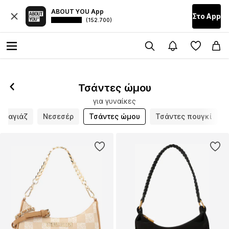
ABOUT YOU App
Στο Αpp
(152.700)
Τσάντες ώμου
για γυναίκες
ουαγιάζ
Νεσεσέρ
Τσάντες ώμου
Τσάντες πουγκί