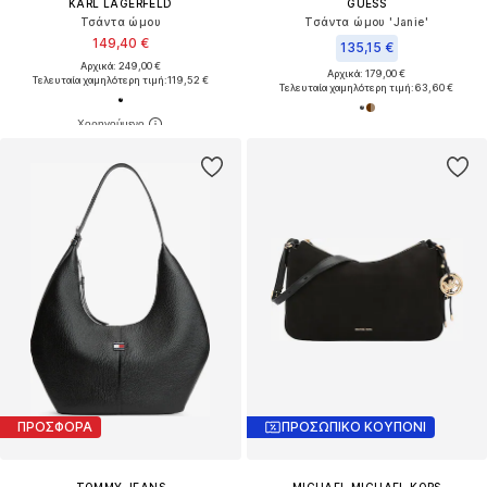
KARL LAGERFELD
GUESS
Τσάντα ώμου
Τσάντα ώμου 'Janie'
149,40 €
135,15 €
Αρχικά: 249,00 €
Αρχικά: 179,00 €
Τελευταία χαμηλότερη τιμή:
119,52 €
Τελευταία χαμηλότερη τιμή:
63,60 €
ΠΡΟΣΦΟΡΑ
ΠΡΟΣΩΠΙΚΟ ΚΟΥΠΟΝΙ
TOMMY JEANS
MICHAEL MICHAEL KORS