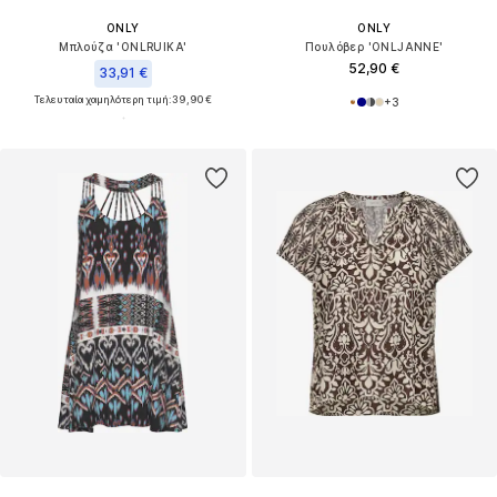
ONLY
ONLY
Μπλούζα 'ONLRUIKA'
Πουλόβερ 'ONLJANNE'
52,90 €
33,91 €
Τελευταία χαμηλότερη τιμή:
39,90 €
+
3