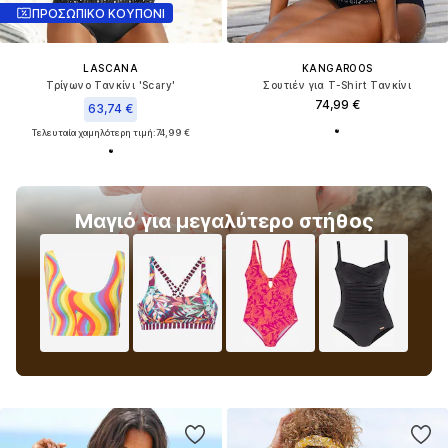
ΠΡΟΣΩΠΙΚΟ ΚΟΥΠΟΝΙ
LASCANA
KANGAROOS
Τρίγωνο Τανκίνι 'Scary'
Σουτιέν για T-Shirt Τανκίνι
74,99 €
63,74 €
Τελευταία χαμηλότερη τιμή:
74,99 €
Μαγιό για μεγαλύτερο στήθος