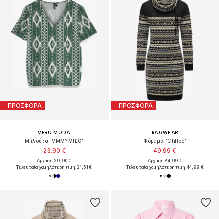
ΠΡΟΣΦΟΡΑ
ΠΡΟΣΦΟΡΑ
VERO MODA
RAGWEAR
Μπλούζα 'VMMYMILO'
Φόρεμα 'Chlloe'
23,90 €
49,99 €
Αρχικά: 29,90 €
Αρχικά: 84,99 €
Τελευταία χαμηλότερη τιμή:
21,51 €
Τελευταία χαμηλότερη τιμή:
44,99 €