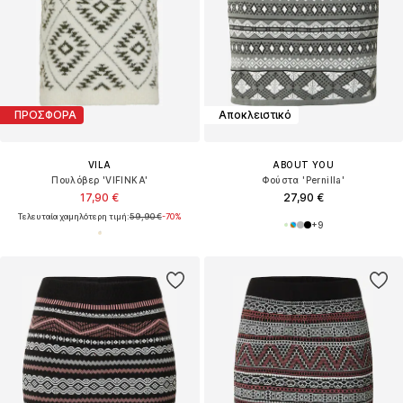
ΠΡΟΣΦΟΡΑ
Αποκλειστικό
VILA
ABOUT YOU
Πουλόβερ 'VIFINKA'
Φούστα 'Pernilla'
17,90 €
27,90 €
Τελευταία χαμηλότερη τιμή:
59,90 €
-70%
+
9