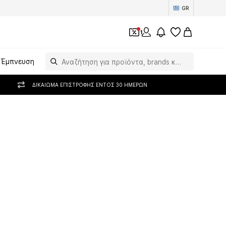
GR
1
Έμπνευση
ΔΙΚΑΊΩΜΑ ΕΠΙΣΤΡΟΦΉΣ ΕΝΤΌΣ 30 ΗΜΕΡΏΝ
 Antonio