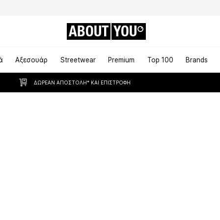
ABOUT
YOU
ά
Αξεσουάρ
Streetwear
Premium
Top 100
Brands
ΔΩΡΕΆΝ ΑΠΟΣΤΟΛΉ* ΚΑΙ ΕΠΙΣΤΡΟΦΉ
Εμφάνιση από