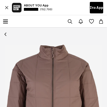
ABOUT YOU App
Στο Αpp
(152.700)