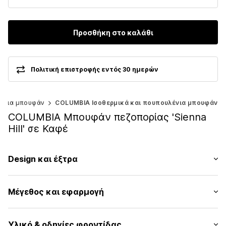
Προσθήκη στο καλάθι
Πολιτική επιστροφής εντός 30 ημερών
λένια μπουφάν
COLUMBIA Ισοθερμικά και πουπουλένια μπουφάν
COLUMBIA Μπουφάν πεζοπορίας 'Sienna
Hill' σε Καφέ
Design και έξτρα
Μονόχρωμα
Μέγεθος και εφαρμογή
Μπουφάν καπιτονέ
Πλευρική τσέπη με φερμουάρ
Εφαρμογή: Κανονική εφαρμογή
Γαζωμένο στρίφωμα/άκρη
Υλικό & οδηγίες φροντίδας