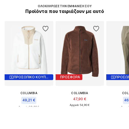
ΟΛΟΚΛΉΡΩΣΕ ΤΗΝ ΕΜΦΆΝΙΣΉ ΣΟΥ
Προϊόντα που ταιριάζουν με αυτό
ΠΡΟΣΩΠΙΚΟ ΚΟΥΠΟΝΙ
ΠΡΟΣΦΟΡΑ
COLUMBIA
COLUMBIA
COL
47,90 €
49,21 €
46
Αρχικά: 54,90 €
Αρχικά: 69,90 €
Αρχικά
Τελευταία χαμηλότερη τιμή:
Τελευταία χαμηλότερη τιμή:
Τελευταία χ
43,11 €
46,32 €
38