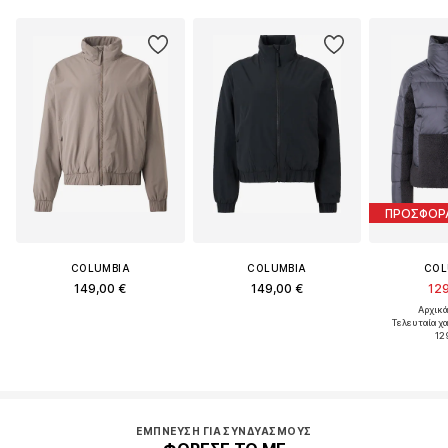
ΠΡΟΣΦΟΡ
COLUMBIA
COLUMBIA
COL
149,00 €
149,00 €
129
Αρχικά
Τελευταία χ
12
ΈΜΠΝΕΥΣΗ ΓΙΑ ΣΥΝΔΥΑΣΜΟΎΣ