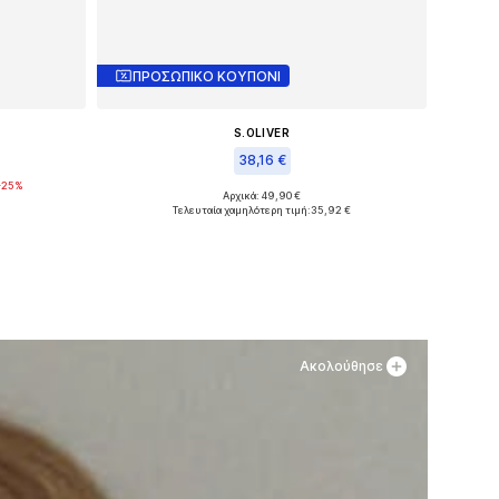
ΠΡΟΣΩΠΙΚΟ ΚΟΥΠΟΝΙ
S.OLIVER
38,16 €
-25%
Αρχικά: 49,90 €
Διαθέσιμα μεγέθη: 36, 37
Τελευταία χαμηλότερη τιμή:
35,92 €
θι
Προσθήκη στο καλάθι
Ακολούθησε