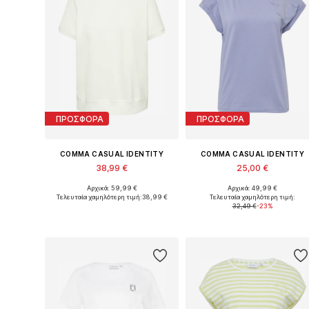
ΠΡΟΣΦΟΡΑ
ΠΡΟΣΦΟΡΑ
COMMA CASUAL IDENTITY
COMMA CASUAL IDENTITY
38,99 €
25,00 €
Αρχικά: 59,99 €
Αρχικά: 49,99 €
Διαθέσιμα μεγέθη: XS, S, M, L, XL, XXL
Διαθέσιμο σε πολλά μεγέθη
Τελευταία χαμηλότερη τιμή:
38,99 €
Τελευταία χαμηλότερη τιμή:
32,49 €
-23%
Προσθήκη στο καλάθι
Προσθήκη στο καλάθι