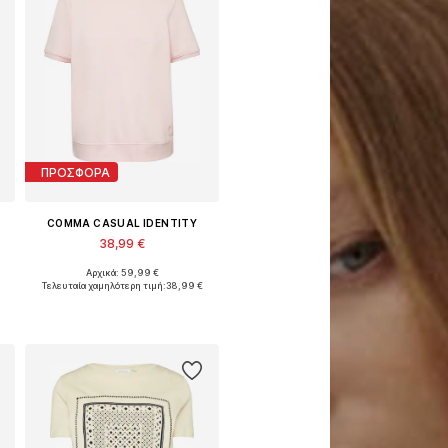
ΠΡΟΣΦΟΡΑ
COMMA CASUAL IDENTITY
38,99 €
Αρχικά: 59,99 €
Διαθέσιμα μεγέθη: XS, S, M, L, XL, XXL
Τελευταία χαμηλότερη τιμή:
38,99 €
Προσθήκη στο καλάθι