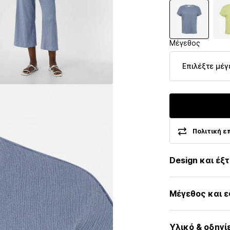
Μέγεθος
Επιλέξτε μέγ
Πολιτική ε
Design και έξ
Μονόχρωμα
Μέγεθος και 
Ζέρσεϊ
Στρόγγυλη λα
Μήκος μανικιο
Γαζωμένο στ
Υλικό & οδηγί
Μήκος: Μήκος