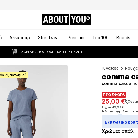
ABOUT
YOU
ά
Αξεσουάρ
Streetwear
Premium
Top 100
Brands
ΔΩΡΕΆΝ ΑΠΟΣΤΟΛΉ* ΚΑΙ ΕΠΙΣΤΡΟΦΉ
Γυναίκες
Ρούχα
comma ca
όν εξαντληθεί
comma casual id
ΠΡΟΣΦΟΡΑ
ΠΡΟΣΦΟΡΑ
25,00 €
συμπ
25,00 €
συμπ
Αρχικά: 49,99 €
Τελευταία χαμηλότερη τιμ
Αρχικά: 49,99 €
Τελευταία χαμηλότερη τιμ
Εκπτωτικό κουπό
Χρώμα
:
οπάλ