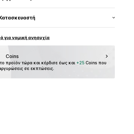
ή
λαρή εφαρμογή
ένου.
CMM9645001000003
άκι, 3% Πολυεστέρας - PES, 1% Ελαστάνη
Κατασκευαστή
ών
ς: Τουρκία
reier GmbH & Co. KG
ά για νομική ανησυχία
f
m
Coins
το προϊόν τώρα και κέρδισε έως και 
+25
 Coins που 
αργυρώσεις σε εκπτώσεις.