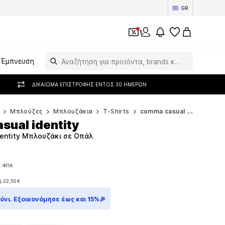
GR
1
Έμπνευση
ΔΙΚΑΊΩΜΑ ΕΠΙΣΤΡΟΦΉΣ ΕΝΤΌΣ 30 ΗΜΕΡΏΝ
Μπλούζες
Μπλουζάκια
T-Shirts
comma casual identity T-Shirts
sual identity
entity Μπλουζάκι σε Οπάλ
. ΦΠΑ
. ΦΠΑ
ή:
22,50 €
ή:
22,50 €
νι. Εξοικονόμησε έως και 15%🎉