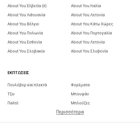
About You Ελβετία (it)
About You Ιταλία
About You Λιθουανία
About You Λετονία
About You Βέλγιο
About You Κάτω Χώρες
About You Πολωνία
About You Πορτογαλία
About You Εσθονία
About You Λετονία
About You Σλοβακία
About You Σλοβενία
ΕΚΠΤΏΣΕΙΣ
Πουλόβερ και πλεκτά
Φορέματα
Τζιν
Μπουφάν
Παλτό
Μπλούζες
Περισσότερα
Παντελόνια
Εσώρουχα
Φούστες
Πουκάμισα και τουνίκ
Φούτερ
Μπλέιζερ
Μαγιό
Ολόσωμες φόρμες