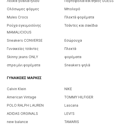
Λευκά γυαλιά ηλίου
Πορτοφόλια και θήκες GUESS
Ολόσωμες φόρμες
Μπολερό
Mules Crocs
Πλεκτά φορέματα
Ρούχα εγκυμοσύνης
Τσάντες και σακίδια
MAMALICIOUS
Sneakers CONVERSE
Εσώρουχα
Γυναικείες τσάντες
Πλεκτά
Skinny jeans ONLY
φορέματα
σπρα μίνι φορέματα
Sneakers ψηλά
ΓΥΝΑΙΚΕΊΕΣ ΜΆΡΚΕΣ
Calvin Klein
NIKE
American Vintage
TOMMY HILFIGER
POLO RALPH LAUREN
Lascana
ADIDAS ORGINALS
LEVI'S
new balance
TAMARIS