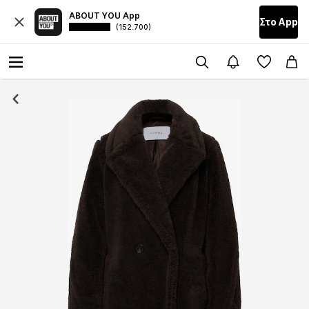
ABOUT YOU App
Στο Αpp
(152.700)