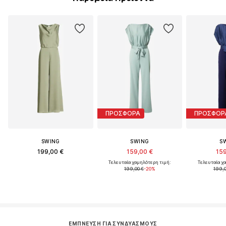
ΠΡΟΣΦΟΡΑ
ΠΡΟΣΦΟΡ
SWING
SWING
S
199,00 €
159,00 €
159
Τελευταία χαμηλότερη τιμή:
Τελευταία χ
199,00 €
-20%
199,0
ΈΜΠΝΕΥΣΗ ΓΙΑ ΣΥΝΔΥΑΣΜΟΎΣ