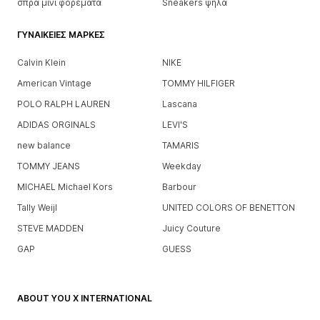
σπρα μίνι φορέματα
Sneakers ψηλά
ΓΥΝΑΙΚΕΊΕΣ ΜΆΡΚΕΣ
Calvin Klein
NIKE
American Vintage
TOMMY HILFIGER
POLO RALPH LAUREN
Lascana
ADIDAS ORGINALS
LEVI'S
new balance
TAMARIS
TOMMY JEANS
Weekday
MICHAEL Michael Kors
Barbour
Tally Weijl
UNITED COLORS OF BENETTON
STEVE MADDEN
Juicy Couture
GAP
GUESS
ABOUT YOU X INTERNATIONAL