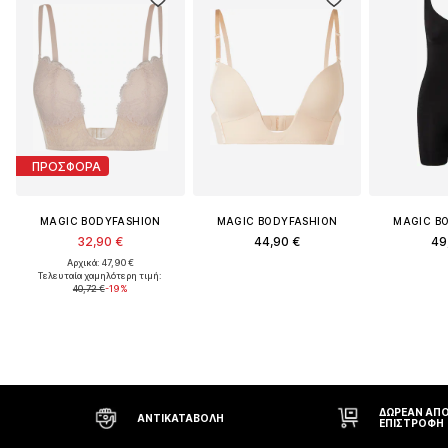
ΠΡΟΣΦΟΡΑ
MAGIC BODYFASHION
MAGIC BODYFASHION
MAGIC B
32,90 €
44,90 €
49
Αρχικά: 47,90 €
Τελευταία χαμηλότερη τιμή:
40,72 €
-19%
ΔΩΡΕΆΝ ΑΠΟΣΤΟΛΉ* ΚΑΙ
ΑΒΟΛΉ
ΕΠΙΣΤΡΟΦΉ