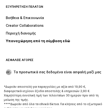
ΕΞΥΠΗΡΈΤΗΣΗ ΠΕΛΑΤΏΝ
ΝΕΑ
Trending
Φορέματα
Τζιν
Βοήθεια & Επικοινωνία
Μπλούζες
Παντελόνια
Creator Collaborations
Μπουφάν
Πουλόβερ και πλεκτά
Περιοχή διανομής
Εσώρουχα
Πουκάμισα και τουνίκ
Υπαναχώρηση από τη σύμβαση εδώ
Παλτό
Φούστες
Μαγιό
Φούτερ
Μπλέιζερ
Ολόσωμες φόρμες
ΑΣΦΑΛΕΊΣ ΑΓΟΡΈΣ
Μεγάλα μεγέθη
Μόδα εγκυμοσύνης
Περιστάσεις
Aποκλειστικά
Τα προσωπικά σας δεδομένα είναι ασφαλή μαζί μας
Upcycled
*Δωρεάν αποστολή για παραγγελίες με αξία από 19,90 €,
ΠΑΠΟΎΤΣΙΑ
διαφορετικά ισχύουν έξοδα αποστολής & υπηρεσιών 2,90 €.
Χαμηλότερη συνολική τιμή των τελευταίων 30 ημερών πριν από τη
ΝΕΑ
Trending
μείωση της τιμής.
****Δωρεάν από όλα τα εθνικά δίκτυα. Για κλήσεις από το εξωτερικό
Sneakers
Μποτάκια