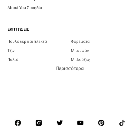
About You Σουηδία
ΕΚΠΤΏΣΕΙΣ
Πουλόβερ και πλεκτά
Φορέματα
Τζιν
Μπουφάν
Παλτό
Μπλούζες
Περισσότερα
Παντελόνια
Εσώρουχα
Φούστες
Πουκάμισα και τουνίκ
Φούτερ
Μπλέιζερ
Μαγιό
Ολόσωμες φόρμες
Μεγάλα μεγέθη
Μόδα εγκυμοσύνης
Παπούτσια
Αθλητικά
Αξεσουάρ
Premium
ΡΟΎΧΑ