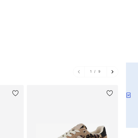
1
/
9