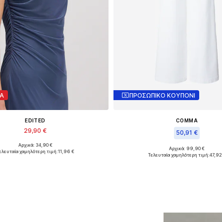
Α
ΠΡΟΣΩΠΙΚΟ ΚΟΥΠΟΝΙ
EDITED
COMMA
29,90 €
50,91 €
Αρχικά: 34,90 €
Διαθέσιμα μεγέθη: 1
Αρχικά: 99,90 €
ελευταία χαμηλότερη τιμή:
11,96 €
Διαθέσιμα μεγέθη: 30-31
Τελευταία χαμηλότερη τιμή:
47,92
ροσθήκη στο καλάθι
Προσθήκη στο καλά