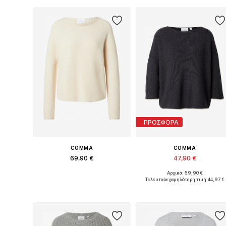
ΠΡΟΣΦΟΡΑ
COMMA
COMMA
69,90 €
47,90 €
Αρχικά: 59,90 €
Διαθέσιμα μεγέθη: XS, S, M, L, XL, XXL
Διαθέσιμα μεγέθη: XS, M, L, XL,
Τελευταία χαμηλότερη τιμή:
44,97 €
Προσθήκη στο καλάθι
Προσθήκη στο καλάθι