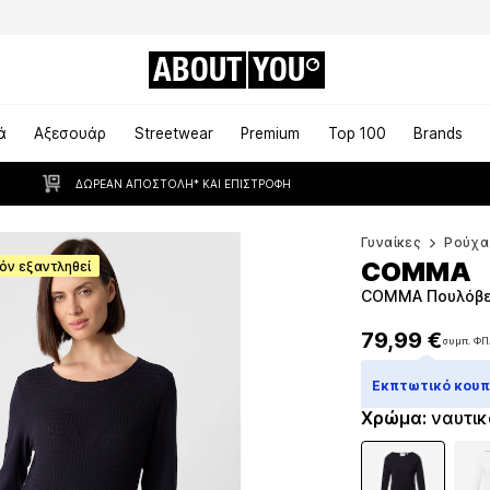
ABOUT
YOU
ά
Αξεσουάρ
Streetwear
Premium
Top 100
Brands
ΔΩΡΕΆΝ ΑΠΟΣΤΟΛΉ* ΚΑΙ ΕΠΙΣΤΡΟΦΉ
Γυναίκες
Ρούχα
COMMA
όν εξαντληθεί
COMMA Πουλόβερ
79,99 €
συμπ. ΦΠ
79,99 €
συμπ. ΦΠ
Εκπτωτικό κουπό
Χρώμα
:
ναυτικ