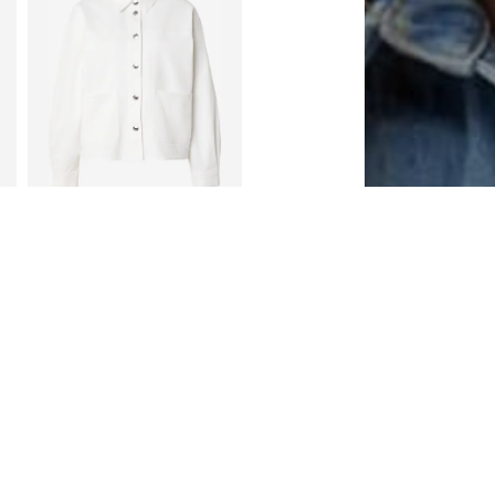
ΠΡΟΣΩΠΙΚΟ ΚΟΥΠΟΝΙ
COMMA
50,91 €
Αρχικά: 99,90 €
Διαθέσιμα μεγέθη: XS, XS-S, S-M, M-L
Τελευταία χαμηλότερη τιμή:
35,94 €
Προσθήκη στο καλάθι
MA