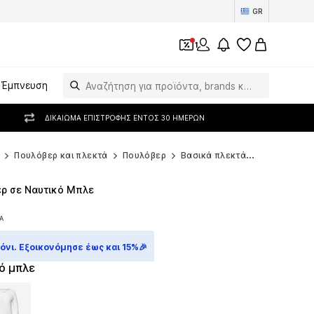
GR
1
Έμπνευση
ΔΙΚΑΊΩΜΑ ΕΠΙΣΤΡΟΦΉΣ ΕΝΤΌΣ 30 ΗΜΕΡΏΝ
Πουλόβερ και πλεκτά
Πουλόβερ
Βασικά πλεκτά
COMMA Βασ
 σε Ναυτικό Μπλε
Α
Α
νι. Εξοικονόμησε έως και 15%🎉
ό μπλε