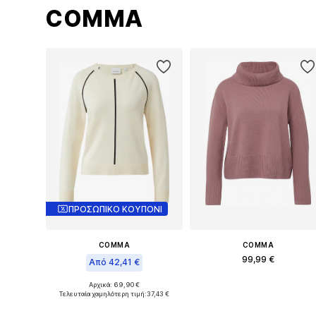
COMMA
ΠΡΟΣΩΠΙΚΟ ΚΟΥΠΟΝΙ
COMMA
COMMA
99,99 €
Από 42,41 €
Διαθέσιμα μεγέθη: S, S-M, M-L
Αρχικά: 69,90 €
Διαθέσιμα μεγέθη: S, M, L, XXL
Τελευταία χαμηλότερη τιμή:
37,43 €
Προσθήκη στο καλάθι
Προσθήκη στο καλάθι