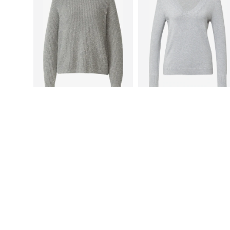
ΠΡΟΣΩΠΙΚΟ ΚΟΥΠΟΝΙ
COMMA
COMMA
69,99 €
76,49 €
Τελευταία χαμηλότερη τιμή:
89,99 €
Διαθέσιμο σε πολλά μεγέθη
Διαθέσιμα μεγέθη: XS, S, M, L, XXL, XXXL
Προσθήκη στο καλάθι
Προσθήκη στο καλάθι
Περισσότερα από COM