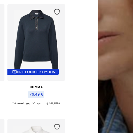
ΠΡΟΣΩΠΙΚΟ ΚΟΥΠΟΝΙ
COMMA
76,49 €
Τελευταία χαμηλότερη τιμή:
89,99 €
 XXL
Διαθέσιμο σε πολλά μεγέθη
Προσθήκη στο καλάθι