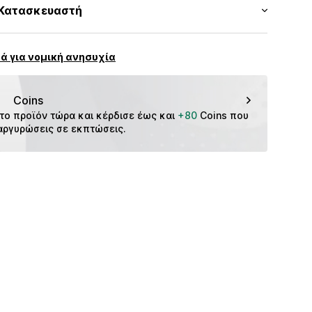
όζη, 12% Πολυεστέρας - PES
Κατασκευαστή
ών
επτή πλέξη
ένου.
GmbH & Co. KG__
CMM9czm001000002
: Κίνα
ά για νομική ανησυχία
dorf
m
Coins
το προϊόν τώρα και κέρδισε έως και 
+80
 Coins που 
αργυρώσεις σε εκπτώσεις.