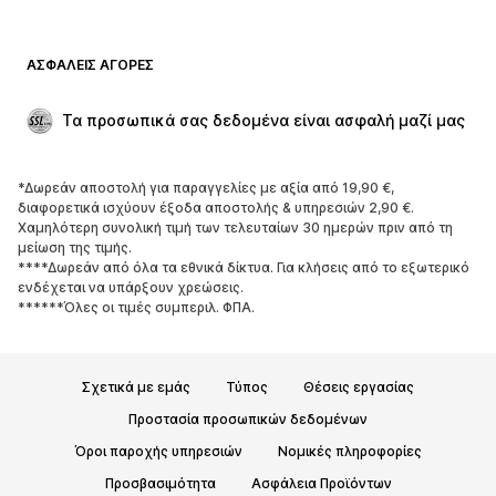
Μαγιό
Φούτερ
Μπλέιζερ
Ολόσωμες φόρμες
ΑΣΦΑΛΕΊΣ ΑΓΟΡΈΣ
Μεγάλα μεγέθη
Μόδα εγκυμοσύνης
Περιστάσεις
Aποκλειστικά
Τα προσωπικά σας δεδομένα είναι ασφαλή μαζί μας
Upcycled
*Δωρεάν αποστολή για παραγγελίες με αξία από 19,90 €,
ΠΑΠΟΎΤΣΙΑ
διαφορετικά ισχύουν έξοδα αποστολής & υπηρεσιών 2,90 €.
Χαμηλότερη συνολική τιμή των τελευταίων 30 ημερών πριν από τη
ΝΕΑ
Trending
μείωση της τιμής.
****Δωρεάν από όλα τα εθνικά δίκτυα. Για κλήσεις από το εξωτερικό
Sneakers
Μποτάκια
ενδέχεται να υπάρξουν χρεώσεις.
Γόβες και ψηλοτάκουνα
Μπότες
******Όλες οι τιμές συμπεριλ. ΦΠΑ.
Σανδάλια
Χαμηλά παπούτσια
Αθλητικά παπούτσια
Μπαλαρίνες
Σχετικά με εμάς
Τύπος
Θέσεις εργασίας
Mules
Παντόφλες
Προστασία προσωπικών δεδομένων
Σαγιονάρες
Αποκλειστικά
Όροι παροχής υπηρεσιών
Νομικές πληροφορίες
ΑΘΛΗΤΙΚΆ
Προσβασιμότητα
Ασφάλεια Προϊόντων