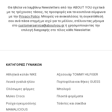
Θα ήθελα να λαμβάνω Newsletters από την ABOUT YOU σχετικά
με τις τρέχουσες τάσεις, τις προσφορές και τα κουπόνια σύμφωνα
με την
Privacy Policy
. Μπορείς να ανακαλέσεις τη συγκατάθεσή
σου ανά πάσα στιγμή με ισχύ για το μέλλον, στέλνοντας μήνυμα
στο
customerservice@aboutyou.gr
ή χρησιμοποιώντας την
επιλογή διαγραφής στο τέλος κάθε Newsletter.
ΚΑΤΗΓΟΡΊΕΣ ΓΥΝΑΙΚΏΝ
Αθλητικά κολάν NIKE
Αξεσουάρ TOMMY HILFIGER
Λευκά γυαλιά ηλίου
Πορτοφόλια και θήκες GUESS
Ολόσωμες φόρμες
Μπολερό
Mules Crocs
Πλεκτά φορέματα
Ρούχα εγκυμοσύνης
Τσάντες και σακίδια
MAMALICIOUS