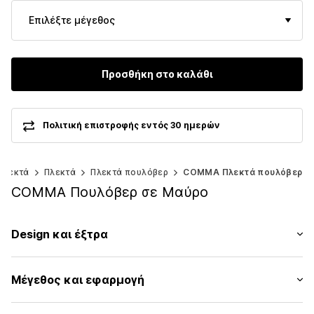
Επιλέξτε μέγεθος
Προσθήκη στο καλάθι
Πολιτική επιστροφής εντός 30 ημερών
πλεκτά
Πλεκτά
Πλεκτά πουλόβερ
COMMA Πλεκτά πουλόβερ
COMMA Πουλόβερ σε Μαύρο
Design και έξτρα
ριγέ
Μέγεθος και εφαρμογή
Πλεκτά
Στρόγγυλη λαιμόκοψη
Μήκος μανικιού: Μακρύ μανίκι