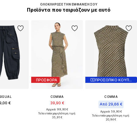
ΟΛΟΚΛΉΡΩΣΕ ΤΗΝ ΕΜΦΆΝΙΣΉ ΣΟΥ
Προϊόντα που ταιριάζουν με αυτό
ΠΡΟΣΦΟΡΑ
ΠΡΟΣΩΠΙΚΟ ΚΟΥΠΟΝΙ
SIGUAL
COMMA
COMMA
9,00 €
39,90 €
Από 29,66 €
Αρχικά: 99,90 €
Αρχικά: 59,90 €
Τελευταία χαμηλότερη τιμή:
Τελευταία χαμηλότερη τιμή:
35,91 €
20,94 €