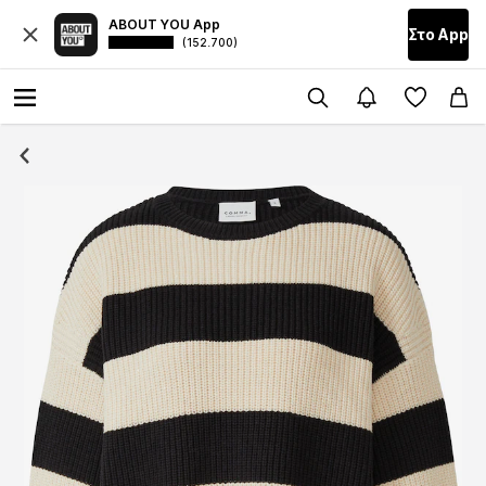
ABOUT YOU App
Στο Αpp
(152.700)