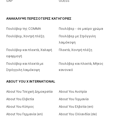
GAP
GUESS
ΑΝΑΚΆΛΥΨΕ ΠΕΡΙΣΣΌΤΕΡΕΣ ΚΑΤΗΓΟΡΊΕΣ
Πουλόβερ της COMMA
Πουλόβερ - σε μαύρο χρώμα
Πουλόβερ, Χοντρή πλέξη
Πουλόβερ με Στρόγγυλη
λαιμόκοψη
Πουλόβερ και πλεκτά, Χαλαρή
Πλεκτά, Χοντρή πλέξη
εφαρμογή
Πουλόβερ και πλεκτά με
Πουλόβερ και πλεκτά, Μήκος
Στρόγγυλη λαιμόκοψη
κανονικό
ABOUT YOU X INTERNATIONAL
About You Τσεχική Δημοκρατία
About You Αυστρία
About You Ελβετία
About You Γερμανία
About You Κύπρος
About You Ελβετία (en)
About You Γερμανία (en)
About You Ολλανδία (de)