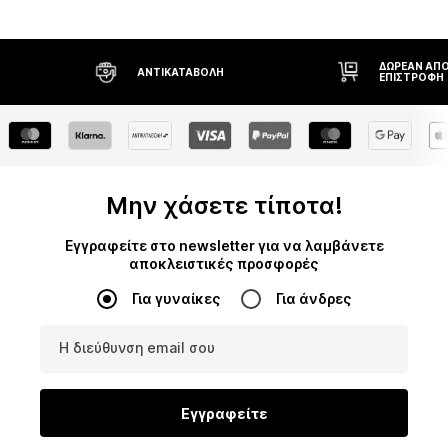
ΔΩΡΕΆΝ ΑΠΟΣΤΟΛΉ* ΚΑΙ
ΔΙΚΑΊΩΜΑ Ε
ΕΠΙΣΤΡΟΦΉ
ΗΜΕΡΏΝ
Μην χάσετε τίποτα!
Εγγραφείτε στο newsletter για να λαμβάνετε
αποκλειστικές προσφορές
Για γυναίκες
Για άνδρες
Η διεύθυνση email σου
Εγγραφείτε