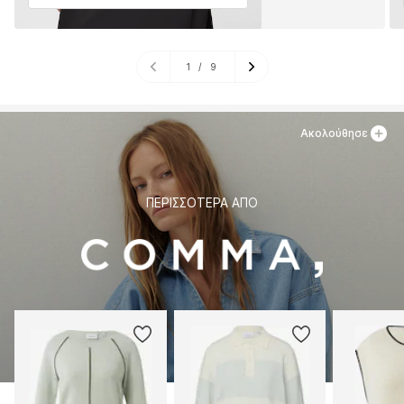
1
/
9
Ακολούθησε
ΠΕΡΙΣΣΌΤΕΡΑ ΑΠΌ