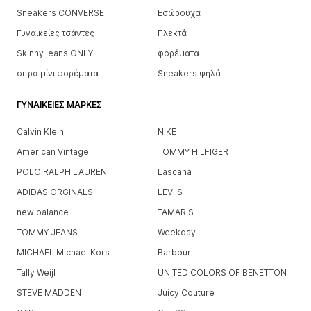
Sneakers CONVERSE
Εσώρουχα
Γυναικείες τσάντες
Πλεκτά
Skinny jeans ONLY
φορέματα
σπρα μίνι φορέματα
Sneakers ψηλά
ΓΥΝΑΙΚΕΊΕΣ ΜΆΡΚΕΣ
Calvin Klein
NIKE
American Vintage
TOMMY HILFIGER
POLO RALPH LAUREN
Lascana
ADIDAS ORGINALS
LEVI'S
new balance
TAMARIS
TOMMY JEANS
Weekday
MICHAEL Michael Kors
Barbour
Tally Weijl
UNITED COLORS OF BENETTON
STEVE MADDEN
Juicy Couture