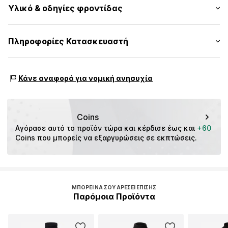
Υλικό & οδηγίες φροντίδας
Μήκος: Μήκος κανονικό
Αριθμός Αντικειμένου.
CMM9e0s001000002
Εφαρμογή: Κανονική εφαρμογή
Εξωτερικό ύφασμα: 80% Βισκόζη, 20% Πολυαμίδιο - PA
Πληροφορίες Κατασκευαστή
Πίνακας μεγεθών
Είδος υλικού: Λεπτή πλέξη
s.Oliver Bernd Freier GmbH & Co. KG
Χώρα προέλευσης: Μπαγκλαντές
s.Oliver-Straße 1
Κάνε αναφορά για νομική ανησυχία
97228 Rottendorf
DE
info@s.oliver.com
Coins
Αγόρασε αυτό το προϊόν τώρα και κέρδισε έως και 
+60
Coins που μπορείς να εξαργυρώσεις σε εκπτώσεις.
ΜΠΟΡΕΊ ΝΑ ΣΟΥ ΑΡΈΣΕΙ ΕΠΊΣΗΣ
Παρόμοια Προϊόντα