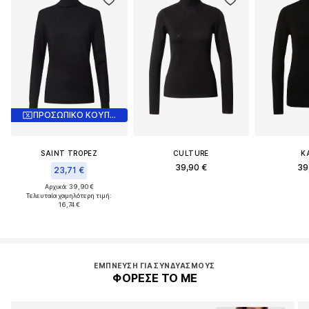
ΠΡΟΣΩΠΙΚΟ ΚΟΥΠΟΝΙ
SAINT TROPEZ
CULTURE
K
39,90 €
39
23,71 €
Αρχικά: 39,90 €
Τελευταία χαμηλότερη τιμή:
16,74 €
ΈΜΠΝΕΥΣΗ ΓΙΑ ΣΥΝΔΥΑΣΜΟΎΣ
ΦΟΡΕΣΕ ΤΟ ΜΕ