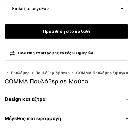
Επιλέξτε μέγεθος
Προσθήκη στο καλάθι
Πολιτική επιστροφής εντός 30 ημερών
κτά
Πουλόβερ
Πουλόβερ ζιβάγκο
COMMA Πουλόβερ ζιβάγκο
COMMA Πουλόβερ σε Μαύρο
Design και έξτρα
Ριγωτό
Μέγεθος και εφαρμογή
Πλεκτά
Ζιβάγκο
Μήκος μανικιού: Μακρύ μανίκι