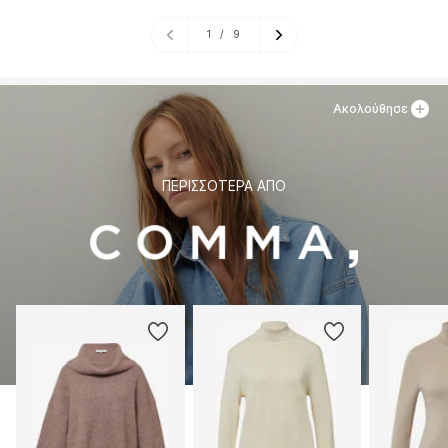
1
/
9
Ακολούθησε
ΠΕΡΙΣΣΌΤΕΡΑ ΑΠΌ