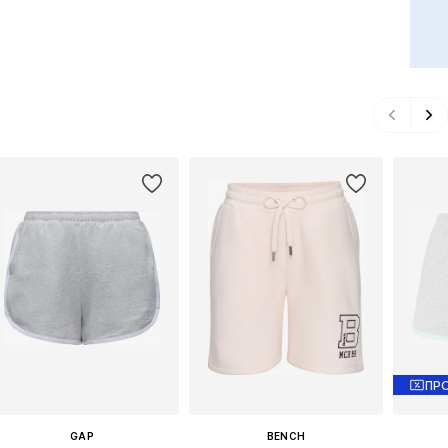
ΠΡ
GAP
BENCH