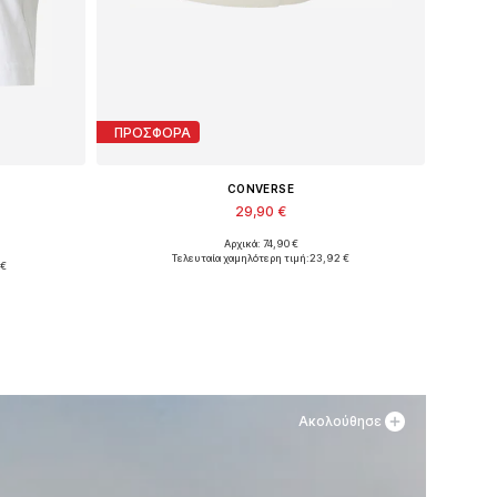
ΠΡΟΣΦΟΡΑ
CONVERSE
29,90 €
Αρχικά: 74,90 €
Διαθέσιμα μεγέθη: 35-35,5, 36
Τελευταία χαμηλότερη τιμή:
23,92 €
 €
Προσθήκη στο καλάθι
θι
Ακολούθησε