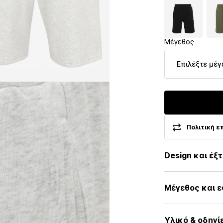
Μέγεθος
Επιλέξτε μέγ
Πολιτική ε
Design και έξ
Μελανζέ
Μέγεθος και 
Ύφασμα swea
Κέντημα
Μήκος: Μέχρι
Ντραπέ / με 
Υλικό & οδηγί
Εφαρμογή: reg