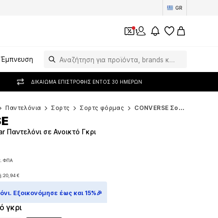
GR
1
Έμπνευση
ΔΙΚΑΊΩΜΑ ΕΠΙΣΤΡΟΦΉΣ ΕΝΤΌΣ 30 ΗΜΕΡΏΝ
Παντελόνια
Σορτς
Σορτς φόρμας
CONVERSE Σορτς φόρμας
SE
r Παντελόνι σε Ανοικτό Γκρι
. ΦΠΑ
. ΦΠΑ
ή:
20,94 €
ή:
20,94 €
νι. Εξοικονόμησε έως και 15%🎉
ό γκρι