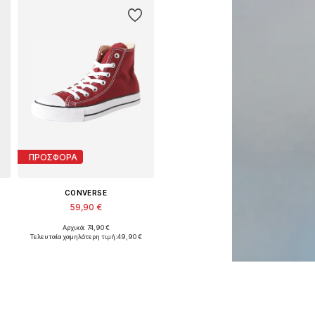
ΠΡΟΣΦΟΡΑ
CONVERSE
59,90 €
Αρχικά: 74,90 €
Διαθέσιμο σε πολλά μεγέθη
Τελευταία χαμηλότερη τιμή:
49,90 €
Προσθήκη στο καλάθι