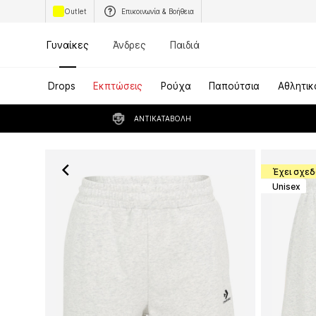
Outlet
Επικοινωνία & Βοήθεια
Γυναίκες
Άνδρες
Παιδιά
Drops
Εκπτώσεις
Ρούχα
Παπούτσια
Αθλητικ
ΑΝΤΙΚΑΤΑΒΟΛΉ
Έχει σχεδ
Unisex