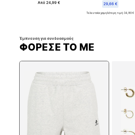
Από 24,99 €
29,66 €
Τελευταία χαμηλότερη τιμή:
34,90 €
Διαθέσιμα μεγέθη: 32-34, 36-38, 40-42, 44-46
Διαθέσιμο σε πολλά μεγέθη
Προσθήκη στο καλάθι
Προσθήκη στο καλάθι
Έμπνευση για συνδυασμούς
ΦΟΡΕΣΕ ΤΟ ΜΕ