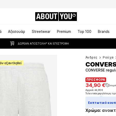
ABOUT
YOU
ά
Αξεσουάρ
Streetwear
Premium
Top 100
Brands
ΔΩΡΕΆΝ ΑΠΟΣΤΟΛΉ* ΚΑΙ ΕΠΙΣΤΡΟΦΉ
Άνδρες
Ρούχα
CONVER
όν εξαντληθεί
CONVERSE regula
ΠΡΟΣΦΟΡΑ
ΠΡΟΣΦΟΡΑ
34,90 €
συμπ
34,90 €
συμπ
Αρχικά: 44,90 €
Τελευταία χαμηλότερη τιμ
Αρχικά: 44,90 €
Τελευταία χαμηλότερη τιμ
Εκπτωτικό κουπό
Χρώμα
:
ανοικτ