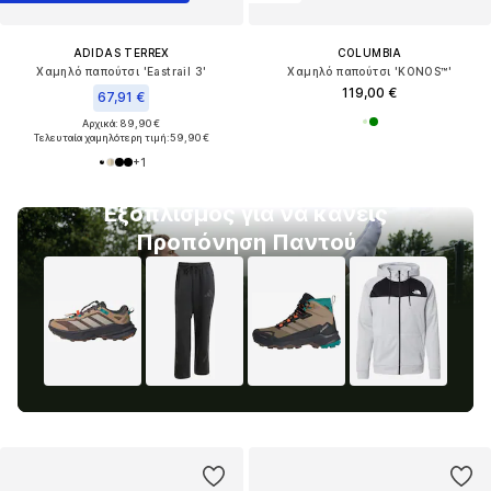
ADIDAS TERREX
COLUMBIA
Χαμηλό παπούτσι 'Eastrail 3'
Χαμηλό παπούτσι 'KONOS™'
119,00 €
67,91 €
Αρχικά: 89,90 €
Τελευταία χαμηλότερη τιμή:
59,90 €
+
1
Εξοπλισμός για να κάνεις
Προπόνηση Παντού