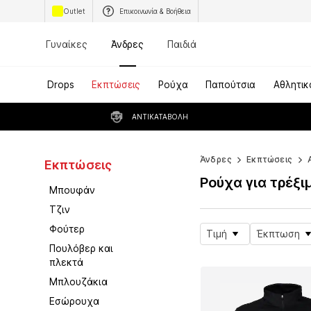
Outlet
Επικοινωνία & Βοήθεια
Γυναίκες
Άνδρες
Παιδιά
Drops
Εκπτώσεις
Ρούχα
Παπούτσια
Αθλητικ
ΑΝΤΙΚΑΤΑΒΟΛΉ
Άνδρες
Εκπτώσεις
Εκπτώσεις
Ρούχα για τρέξι
Μπουφάν
Τζιν
Φούτερ
Τιμή
Έκπτωση
Πουλόβερ και
πλεκτά
Μπλουζάκια
Εσώρουχα