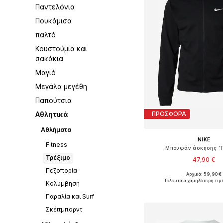
Παντελόνια
Πουκάμισα
παλτό
Κουστούμια και
σακάκια
Μαγιό
Μεγάλα μεγέθη
Παπούτσια
Αθλητικά
ΠΡΟΣΦΟΡΑ
Αθλήματα
NIKE
Fitness
Μπουφάν άσκησης 'To
Τρέξιμο
47,90 €
Πεζοπορία
Αρχικά: 59,90 €
Διαθέσιμα μεγέθη: S, M, 
Τελευταία χαμηλότερη τιμ
Κολύμβηση
Προσθήκη στο κ
Παραλία και Surf
Σκέιτμπορντ