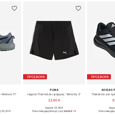
ΠΡΟΣΦΟΡΑ
ΠΡΟΣΦΟΡΑ
PUMA
ADIDAS 
-Venture 11'
regular Παντελόνι φόρμας 'Velocity 5'
Παπούτσι για τ
22,90 €
5
Αρχικά: 32,90 €
Αρχι
μεγέθη
Διαθέσιμα μεγέθη: S x regular, L x regular, XL x regular, XXL x regular
Διαθέσιμο 
ή:
55,93 €
Τελευταία χαμηλότερη τιμή:
23,12 €
-1%
Τελευταία χαμ