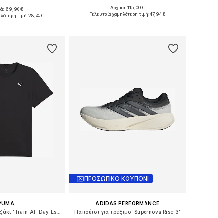
Αρχικά: 115,00 €
κά: 69,90 €
Διαθέσιμα μεγέθη: S, M, L, XL
εγέθη: S, M, XXL
Τελευταία χαμηλότερη τιμή:
47,94 €
ηλότερη τιμή:
28,74 €
Προσθήκη στο καλάθι
 στο καλάθι
ΠΡΟΣΩΠΙΚΟ ΚΟΥΠΟΝΙ
PUMA
ADIDAS PERFORMANCE
Λειτουργικό μπλουζάκι 'Train All Day Essentials'
Παπούτσι για τρέξιμο 'Supernova Rise 3'