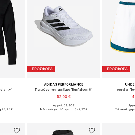
ΠΡΟΣΦΟΡΑ
ΠΡΟΣΦΟΡΑ
ADIDAS PERFORMANCE
UNDE
tality'
Παπούτσι για τρέξιμο 'Runfalcon 6'
regular Π
52,90 €
4
Αρχικά: 59,90 €
Αρχι
L, XL, XXL
Διαθέσιμο σε πολλά μεγέθη
Διαθέσιμα με
ή:
23,95 €
Τελευταία χαμηλότερη τιμή:
42,32 €
Τελευταία χαμ
αλάθι
Προσθήκη στο καλάθι
Προσθήκη