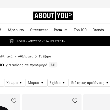
ABOUT
YOU
ά
Αξεσουάρ
Streetwear
Premium
Top 100
Brands
ΔΩΡΕΆΝ ΑΠΟΣΤΟΛΉ* ΚΑΙ ΕΠΙΣΤΡΟΦΉ
Αθλητικά
Αθλήματα
Τρέξιμο
μο
για άνδρες σε προσφορά
421
Χρώμα
Μάρκα
Σχέδιο
Ιδιότητες προϊόντος