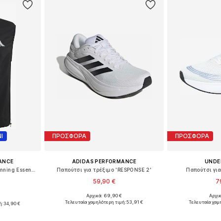
Ι
ΠΡΟΣΦΟΡΑ
ΠΡΟΣΦΟΡΑ
ANCE
ADIDAS PERFORMANCE
UNDE
Αθλητικό γιλέκο 'Adi365 Running Essentials'
Παπούτσι για τρέξιμο 'RESPONSE 2'
Παπούτσι για 
59,90 €
7
+
2
Αρχικά: 69,90 €
Αρχι
Διαθέσιμο σε πολλά μεγέθη
Διαθέσιμο 
Διαθέσιμα μεγέθη: XS Κανονικά μεγέθη, S Κανονικά μεγέθη, M Κανονικά μεγέθη, L Κανονικά μεγέθη, XL Κανονικά μεγέθη
Τελευταία χαμηλότερη τιμή:
53,91 €
Τελευταία χαμ
ή:
34,90 €
Προσθήκη στο καλάθι
Προσθήκη
αλάθι