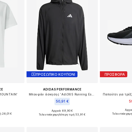
ΠΡΟΣΩΠΙΚΟ ΚΟΥΠΟΝΙ
ΠΡΟΣΦΟΡΑ
CE
ADIDAS PERFORMANCE
'MOUNTAIN'
Μπουφάν άσκησης 'Adi365 Running Essentials'
Παπούτσι για τρέ
50,91 €
5
Αρχι
Αρχικά: 69,90 €
, L, XL, XXL
Διαθέσιμο 
Διαθέσιμα μεγέθη: S, M, L, XL, XXL
ή:
26,01 €
Τελευταία χαμ
Τελευταία χαμηλότερη τιμή:
53,91 €
αλάθι
Προσθήκη
Προσθήκη στο καλάθι