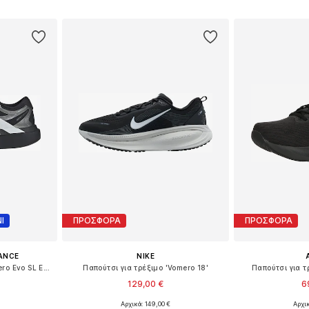
αλάθι
Προσθήκη στο καλάθι
Προσθήκη
Ι
ΠΡΟΣΦΟΡΑ
ΠΡΟΣΦΟΡΑ
ANCE
NIKE
Παπούτσι για τρέξιμο 'Adizero Evo SL Exo'
Παπούτσι για τρέξιμο 'Vomero 18'
Παπούτσι για τρ
129,00 €
6
Αρχικά: 149,00 €
Αρχι
Διαθέσιμο σε πολλά μεγέθη
Διαθέσιμο 