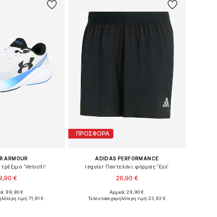
ΠΡΟΣΦΟΡΑ
R ARMOUR
ADIDAS PERFORMANCE
τρέξιμο 'Velociti'
regular Παντελόνι φόρμας 'Ess'
9,90 €
26,90 €
+
1
κά: 99,90 €
Αρχικά: 29,90 €
σε πολλά μεγέθη
Διαθέσιμα μεγέθη: S, M, L, XL, XXL
ηλότερη τιμή:
71,91 €
Τελευταία χαμηλότερη τιμή:
23,92 €
 στο καλάθι
Προσθήκη στο καλάθι