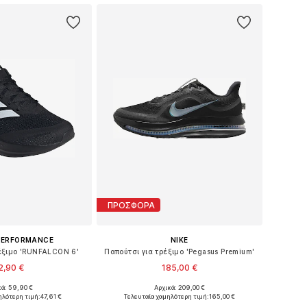
ΠΡΟΣΦΟΡΑ
PERFORMANCE
NIKE
ρέξιμο 'RUNFALCON 6'
Παπούτσι για τρέξιμο 'Pegasus Premium'
2,90 €
185,00 €
κά: 59,90 €
Αρχικά: 209,00 €
σε πολλά μεγέθη
Διαθέσιμο σε πολλά μεγέθη
ηλότερη τιμή:
47,61 €
Τελευταία χαμηλότερη τιμή:
165,00 €