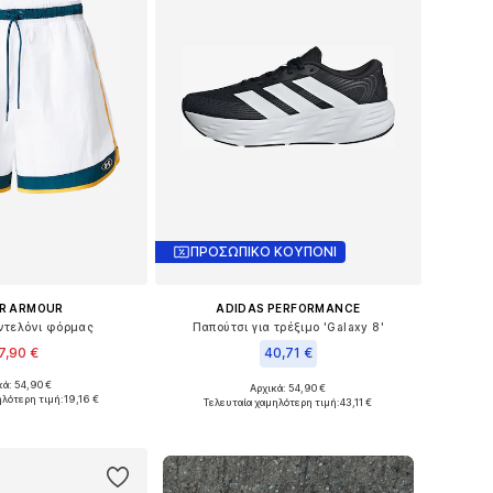
ΠΡΟΣΩΠΙΚΟ ΚΟΥΠΟΝΙ
R ARMOUR
ADIDAS PERFORMANCE
αντελόνι φόρμας
Παπούτσι για τρέξιμο 'Galaxy 8'
7,90 €
40,71 €
κά: 54,90 €
+
7
Αρχικά: 54,90 €
γέθη: XS x regular
Διαθέσιμο σε πολλά μεγέθη
ηλότερη τιμή:
19,16 €
Τελευταία χαμηλότερη τιμή:
43,11 €
 στο καλάθι
Προσθήκη στο καλάθι