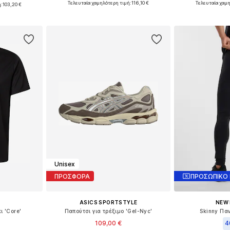
μεγέθη
Τελευταία χαμηλότερη τιμή:
116,10 €
Τελευταία χαμη
ή:
103,20 €
Προσθήκη στο καλάθι
Προσθήκη
αλάθι
Unisex
ΠΡΟΣΦΟΡΑ
ΠΡΟΣΩΠΙΚΟ
ASICS SPORTSTYLE
NEW
ι 'Core'
Παπούτσι για τρέξιμο 'Gel-Nyc'
Skinny Πα
109,00 €
4