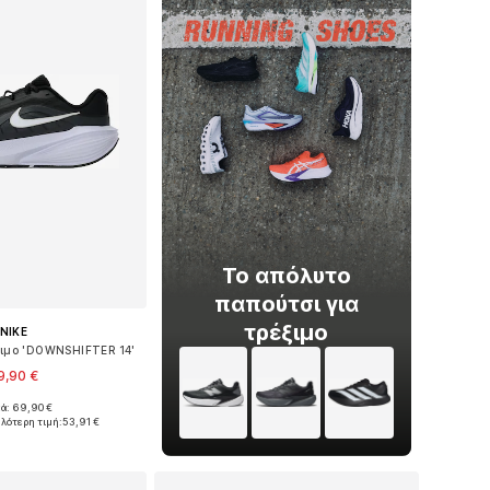
Το απόλυτο
παπούτσι για
τρέξιμο
NIKE
ξιμο 'DOWNSHIFTER 14'
9,90 €
κά: 69,90 €
σε πολλά μεγέθη
ηλότερη τιμή:
53,91 €
 στο καλάθι