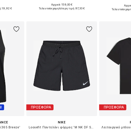
+
1
Αρχικά: 159,00 €
Αρχι
, M, L
Διαθέσιμο σε πολλά μεγέθη
Διαθέσιμα μ
ή:
19,92 €
Τελευταία χαμηλότερη τιμή:
97,30 €
Τελευταία χαμ
αλάθι
Προσθήκη στο καλάθι
Προσθήκη
Ι
ΠΡΟΣΦΟΡΑ
ΠΡΟΣΦΟΡΑ
ANCE
NIKE
i365 Breeze'
Loosefit Παντελόνι φόρμας 'M NK DF STRIDE 7IN BF SHORT'