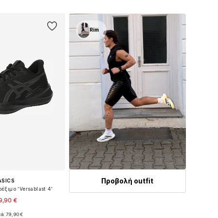
 στο καλάθι
Προσθήκη στο καλάθι
Rim
Προβολή outfit
ASICS
έξιμο 'Versablast 4'
9,90 €
κά: 79,90 €
σε πολλά μεγέθη