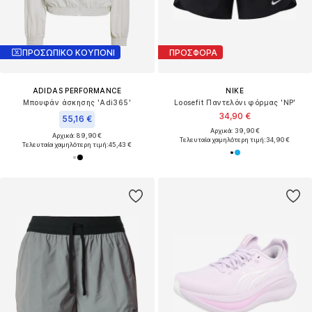
ΠΡΟΣΩΠΙΚΟ ΚΟΥΠΟΝΙ
ΠΡΟΣΦΟΡΑ
ADIDAS PERFORMANCE
NIKE
Μπουφάν άσκησης 'Adi365'
Loosefit Παντελόνι φόρμας 'NP'
34,90 €
55,16 €
Αρχικά: 39,90 €
Αρχικά: 89,90 €
Τελευταία χαμηλότερη τιμή:
34,90 €
Τελευταία χαμηλότερη τιμή:
45,43 €