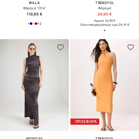
WILLA
TRENDYOL
Φόρεμα 'Otis'
Φόρεμα
119,95 €
29,90 €
Αρχικά: 34,90 €
+
2
Τελευταία χαμηλότερη τιμή:
26,91 €
ΠΡΟΣΦΟΡΑ
WEEKDAY
TRENDYOL