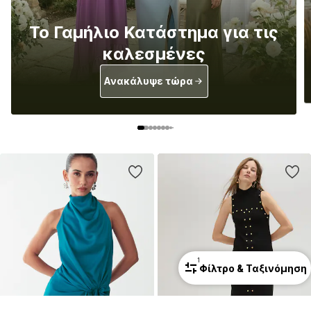
Το Κατάστημα για
ημα για τις
Κουμπάρες
ες
Ανακάλυψε τώρα
α
1
Φίλτρο & Ταξινόμηση