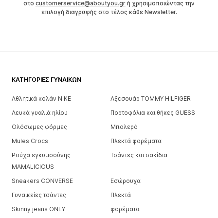
στο
customerservice@aboutyou.gr
ή χρησιμοποιώντας την
επιλογή διαγραφής στο τέλος κάθε Newsletter.
ΚΑΤΗΓΟΡΊΕΣ ΓΥΝΑΙΚΏΝ
Αθλητικά κολάν NIKE
Αξεσουάρ TOMMY HILFIGER
Λευκά γυαλιά ηλίου
Πορτοφόλια και θήκες GUESS
Ολόσωμες φόρμες
Μπολερό
Mules Crocs
Πλεκτά φορέματα
Ρούχα εγκυμοσύνης
Τσάντες και σακίδια
MAMALICIOUS
Sneakers CONVERSE
Εσώρουχα
Γυναικείες τσάντες
Πλεκτά
Skinny jeans ONLY
φορέματα