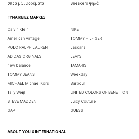
σπρα μίνι φορέματα
Sneakers ψηλά
ΓΥΝΑΙΚΕΊΕΣ ΜΆΡΚΕΣ
Calvin Klein
NIKE
American Vintage
TOMMY HILFIGER
POLO RALPH LAUREN
Lascana
ADIDAS ORGINALS
LEVI'S
new balance
TAMARIS
TOMMY JEANS
Weekday
MICHAEL Michael Kors
Barbour
Tally Weijl
UNITED COLORS OF BENETTON
STEVE MADDEN
Juicy Couture
GAP
GUESS
ABOUT YOU X INTERNATIONAL