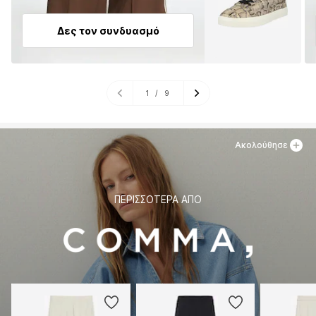
Δες τον συνδυασμό
1
/
9
Ακολούθησε
ΠΕΡΙΣΣΌΤΕΡΑ ΑΠΌ