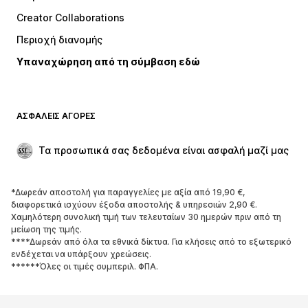
Μπλούζες
Παντελόνια
Creator Collaborations
Μπουφάν
Πουλόβερ και πλεκτά
Περιοχή διανομής
Εσώρουχα
Πουκάμισα και τουνίκ
Υπαναχώρηση από τη σύμβαση εδώ
Παλτό
Φούστες
Μαγιό
Φούτερ
Μπλέιζερ
Ολόσωμες φόρμες
ΑΣΦΑΛΕΊΣ ΑΓΟΡΈΣ
Μεγάλα μεγέθη
Μόδα εγκυμοσύνης
Περιστάσεις
Aποκλειστικά
Τα προσωπικά σας δεδομένα είναι ασφαλή μαζί μας
Upcycled
*Δωρεάν αποστολή για παραγγελίες με αξία από 19,90 €,
ΠΑΠΟΎΤΣΙΑ
διαφορετικά ισχύουν έξοδα αποστολής & υπηρεσιών 2,90 €.
Χαμηλότερη συνολική τιμή των τελευταίων 30 ημερών πριν από τη
ΝΕΑ
Trending
μείωση της τιμής.
****Δωρεάν από όλα τα εθνικά δίκτυα. Για κλήσεις από το εξωτερικό
Sneakers
Μποτάκια
ενδέχεται να υπάρξουν χρεώσεις.
Γόβες και ψηλοτάκουνα
Μπότες
******Όλες οι τιμές συμπεριλ. ΦΠΑ.
Σανδάλια
Χαμηλά παπούτσια
Αθλητικά παπούτσια
Μπαλαρίνες