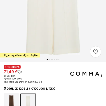
Έχει σχεδόν εξαντληθεί
ΠΡΟΣΦΟΡΑ
ΠΡΟΣΦΟΡΑ
71,49 €
71,49 €
συμπ. ΦΠΑ
συμπ. ΦΠΑ
Αρχικά: 109,99 €
Αρχικά: 109,99 €
Τελευταία χαμηλότερη τιμή:
Τελευταία χαμηλότερη τιμή:
65,99 €
65,99 €
Χρώμα
:
κρεμ / σκούρο μπεζ