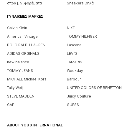
σπρα μίνι φορέματα
Sneakers ψηλά
ΓΥΝΑΙΚΕΊΕΣ ΜΆΡΚΕΣ
Calvin Klein
NIKE
American Vintage
TOMMY HILFIGER
POLO RALPH LAUREN
Lascana
ADIDAS ORGINALS
LEVI'S
new balance
TAMARIS
TOMMY JEANS
Weekday
MICHAEL Michael Kors
Barbour
Tally Weijl
UNITED COLORS OF BENETTON
STEVE MADDEN
Juicy Couture
GAP
GUESS
ABOUT YOU X INTERNATIONAL