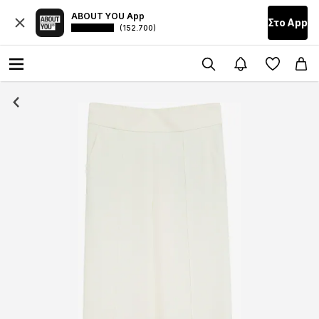
ABOUT YOU App
Στο Αpp
(152.700)