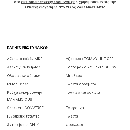
στο
customerservice@aboutyou.gr
ή χρησιμοποιώντας την
επιλογή διαγραφής στο τέλος κάθε Newsletter.
ΚΑΤΗΓΟΡΊΕΣ ΓΥΝΑΙΚΏΝ
Αθλητικά κολάν NIKE
Αξεσουάρ TOMMY HILFIGER
Λευκά γυαλιά ηλίου
Πορτοφόλια και θήκες GUESS
Ολόσωμες φόρμες
Μπολερό
Mules Crocs
Πλεκτά φορέματα
Ρούχα εγκυμοσύνης
Τσάντες και σακίδια
MAMALICIOUS
Sneakers CONVERSE
Εσώρουχα
Γυναικείες τσάντες
Πλεκτά
Skinny jeans ONLY
φορέματα