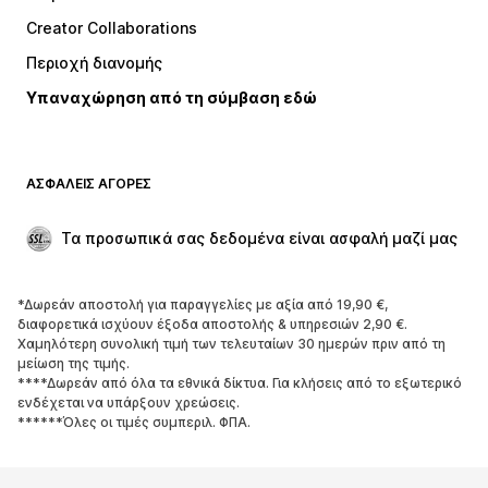
Μπλούζες
Παντελόνια
Creator Collaborations
Μπουφάν
Πουλόβερ και πλεκτά
Περιοχή διανομής
Εσώρουχα
Πουκάμισα και τουνίκ
Υπαναχώρηση από τη σύμβαση εδώ
Παλτό
Φούστες
Μαγιό
Φούτερ
Μπλέιζερ
Ολόσωμες φόρμες
ΑΣΦΑΛΕΊΣ ΑΓΟΡΈΣ
Μεγάλα μεγέθη
Μόδα εγκυμοσύνης
Περιστάσεις
Aποκλειστικά
Τα προσωπικά σας δεδομένα είναι ασφαλή μαζί μας
Upcycled
*Δωρεάν αποστολή για παραγγελίες με αξία από 19,90 €,
ΠΑΠΟΎΤΣΙΑ
διαφορετικά ισχύουν έξοδα αποστολής & υπηρεσιών 2,90 €.
Χαμηλότερη συνολική τιμή των τελευταίων 30 ημερών πριν από τη
ΝΕΑ
Trending
μείωση της τιμής.
****Δωρεάν από όλα τα εθνικά δίκτυα. Για κλήσεις από το εξωτερικό
Sneakers
Μποτάκια
ενδέχεται να υπάρξουν χρεώσεις.
Γόβες και ψηλοτάκουνα
Μπότες
******Όλες οι τιμές συμπεριλ. ΦΠΑ.
Σανδάλια
Χαμηλά παπούτσια
Αθλητικά παπούτσια
Μπαλαρίνες