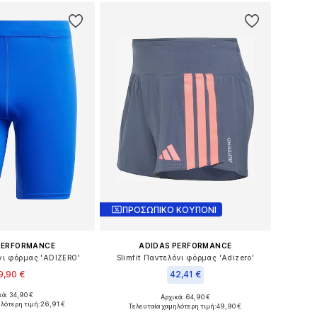
ΠΡΟΣΩΠΙΚΟ ΚΟΥΠΟΝΙ
PERFORMANCE
ADIDAS PERFORMANCE
νι φόρμας 'ADIZERO'
Slimfit Παντελόνι φόρμας 'Adizero'
9,90 €
42,41 €
κά: 34,90 €
Αρχικά: 64,90 €
έθη: M, L, XL, XXL
Διαθέσιμα μεγέθη: M x 5, L x 5, XL x 5
λότερη τιμή:
26,91 €
Τελευταία χαμηλότερη τιμή:
49,90 €