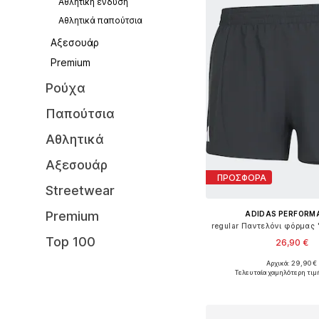
Αθλητική ένδυση
Αθλητικά παπούτσια
Αξεσουάρ
Premium
Ρούχα
Παπούτσια
Αθλητικά
Αξεσουάρ
ΠΡΟΣΦΟΡΑ
Streetwear
Premium
ADIDAS PERFORM
Top 100
26,90 €
Αρχικά: 29,90 €
Διαθέσιμα μεγέθη: XS, S, M
Τελευταία χαμηλότερη τιμ
Προσθήκη στο κ