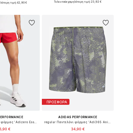
Διαθέσιμα μεγέθη: S x regular, M x regular, L x regular, XL x regular, XXL x regular
Τελευταία χαμηλότερη τιμή:
23,92 €
ηλότερη τιμή:
42,90 €
Προσθήκη στο καλάθι
 στο καλάθι
ΠΡΟΣΦΟΡΑ
PERFORMANCE
ADIDAS PERFORMANCE
regular Παντελόνι φόρμας 'Adizero Essentials'
regular Παντελόνι φόρμας 'Adi365 Animal Iconic'
6,90 €
34,90 €