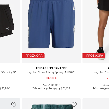
ΠΡΟΣΦΟΡΑ
ΠΡΟΣΦΟΡΑ
ADIDAS PERFORMANCE
'Velocity 3'
regular Παντελόνι φόρμας 'Adi365'
regular Π
34,90 €
2
+
4
Αρχικά: 39,90 €
Αρχι
Διαθέσιμα μεγέθη: XS x regular, S x regular, M x regular, L x regular, XL x regular
Διαθέσιμα μεγέθη: S, M, L, XL, XXL
Διαθέσιμα με
ή:
27,90 €
Τελευταία χαμηλότερη τιμή:
31,41 €
Τελευταία χαμ
αλάθι
Προσθήκη στο καλάθι
Προσθήκη