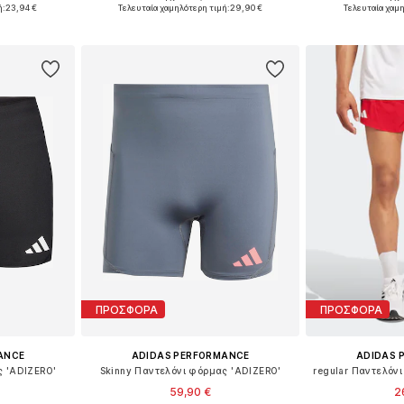
S, M
Διαθέσιμα μεγέθη: S x regular, M x regular, XL x regular, XXL x regular
ή:
23,94 €
Τελευταία χαμηλότερη τιμή:
29,90 €
Τελευταία χαμ
αλάθι
Προσθήκη στο καλάθι
Προσθήκη
ΠΡΟΣΦΟΡΑ
ΠΡΟΣΦΟΡΑ
ANCE
ADIDAS PERFORMANCE
ADIDAS 
ς 'ADIZERO'
Skinny Παντελόνι φόρμας 'ADIZERO'
59,90 €
2