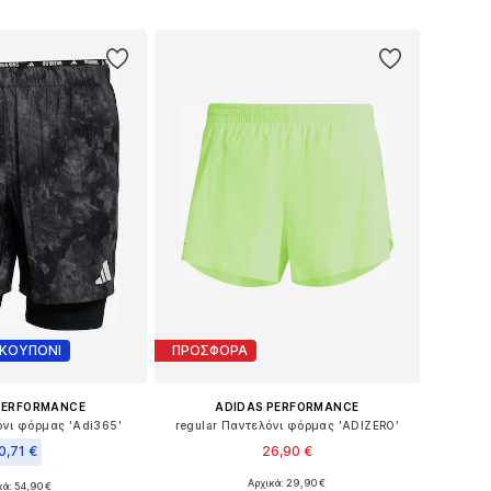
 στο καλάθι
Προσθήκη στο καλάθι
 ΚΟΥΠΟΝΙ
ΠΡΟΣΦΟΡΑ
PERFORMANCE
ADIDAS PERFORMANCE
όνι φόρμας 'Adi365'
regular Παντελόνι φόρμας 'ADIZERO'
0,71 €
26,90 €
Αρχικά: 29,90 €
κά: 54,90 €
Διαθέσιμα μεγέθη: S, M, L, XL, XXL