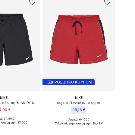
ΠΡΟΣΩΠΙΚΟ ΚΟΥΠΟΝΙ
NIKE
NIKE
Loosefit Παντελόνι φόρμας 'M NK DF STRIDE 7IN BF SHORT'
regular Παντελόνι φόρμας
4,90 €
38,16 €
κά: 54,90 €
Αρχικά: 64,90 €
θη: S, M, L, XL, XXL
Διαθέσιμα μεγέθη: S, M, L, XL
ηλότερη τιμή:
37,90 €
Τελευταία χαμηλότερη τιμή:
28,43 €
 στο καλάθι
Προσθήκη στο καλάθι