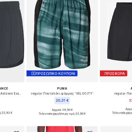
ΠΡΟΣΩΠΙΚΟ ΚΟΥΠΟΝΙ
ΠΡΟΣΦΟΡΑ
ANCE
PUMA
regular Παντελόνι φόρμας 'Adizero Essentials '
regular Παντελόνι φόρμας 'VELOCITY'
regular Π
20,31 €
3
Αρχι
Αρχικά: 39,90 €
, L, XL, XXL
Διαθέσιμα μεγέ
Διαθέσιμα μεγέθη: M, L, XL
ή:
23,92 €
Τελευταία χαμ
Τελευταία χαμηλότερη τιμή:
23,90 €
αλάθι
Προσθήκη
Προσθήκη στο καλάθι