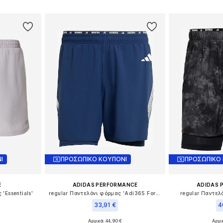
αλάθι
Προσθήκη στο καλάθι
Προσθήκη
Ι
ΠΡΟΣΩΠΙΚΟ ΚΟΥΠΟΝΙ
ΠΡΟΣΩΠΙΚΟ
E
ADIDAS PERFORMANCE
ADIDAS 
'Essentials'
regular Παντελόνι φόρμας 'Adi365 Formotion'
regular Παντελ
33,91 €
4
Αρχικά: 44,90 €
Αρχι