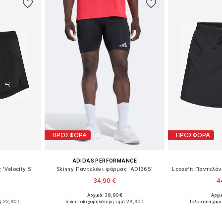
ΠΡΟΣΦΟΡΑ
ΠΡΟΣΦΟΡΑ
ADIDAS PERFORMANCE
'Velocity 5'
Skinny Παντελόνι φόρμας 'ADI365'
34,90 €
4
Αρχικά: 39,90 €
Αρχι
Διαθέσιμα μεγέθη: XS x regular, S x regular, M x regular, L x regular, XL x regular
Διαθέσιμα μεγέθη: XXL x regular
Διαθέσιμα μεγέ
ή:
22,90 €
Τελευταία χαμηλότερη τιμή:
29,90 €
Τελευταία χαμ
αλάθι
Προσθήκη στο καλάθι
Προσθήκη