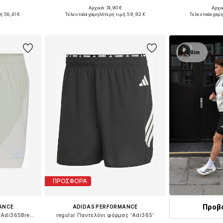
Αρχικά: 74,90 €
Αρχι
L, XL, XXL
Διαθέσιμα μεγέθη: M, L, XL, XXL
Διαθέσιμα μεγέ
ή:
58,41 €
Τελευταία χαμηλότερη τιμή:
59,92 €
Τελευταία χαμη
αλάθι
Προσθήκη στο καλάθι
Προσθήκη
Rim
ΠΡΟΣΦΟΡΑ
Προβο
ANCE
ADIDAS PERFORMANCE
regular Παντελόνι φόρμας 'Adi365Breeze'
regular Παντελόνι φόρμας 'Adi365'