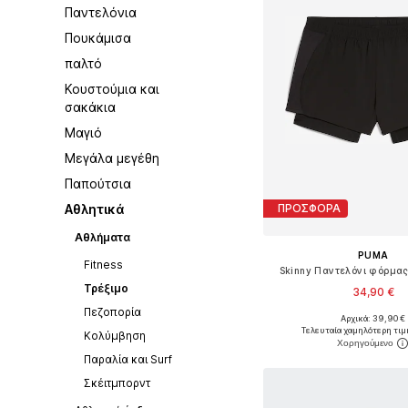
Παντελόνια
Πουκάμισα
παλτό
Κουστούμια και
σακάκια
Μαγιό
Μεγάλα μεγέθη
Παπούτσια
Αθλητικά
ΠΡΟΣΦΟΡΑ
Αθλήματα
PUMA
Fitness
Skinny Παντελόνι φόρμας 
Τρέξιμο
34,90 €
Πεζοπορία
Αρχικά: 39,90 €
Τελευταία χαμηλότερη τιμ
Κολύμβηση
Προσθήκη στο κ
Παραλία και Surf
Σκέιτμπορντ