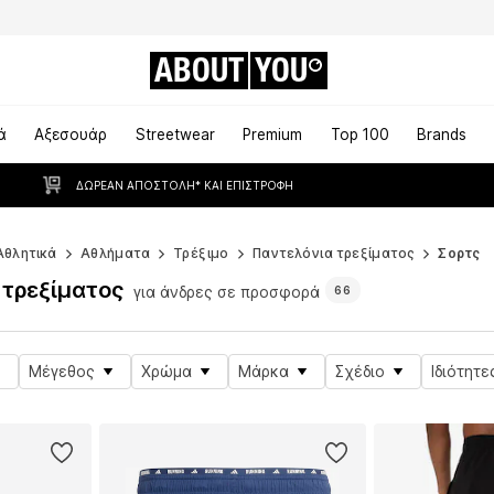
ABOUT
YOU
ά
Αξεσουάρ
Streetwear
Premium
Top 100
Brands
ΔΩΡΕΆΝ ΑΠΟΣΤΟΛΉ* ΚΑΙ ΕΠΙΣΤΡΟΦΉ
Αθλητικά
Αθλήματα
Τρέξιμο
Παντελόνια τρεξίματος
Σορτς
 τρεξίματος
για άνδρες σε προσφορά
66
Μέγεθος
Χρώμα
Μάρκα
Σχέδιο
Ιδιότητε