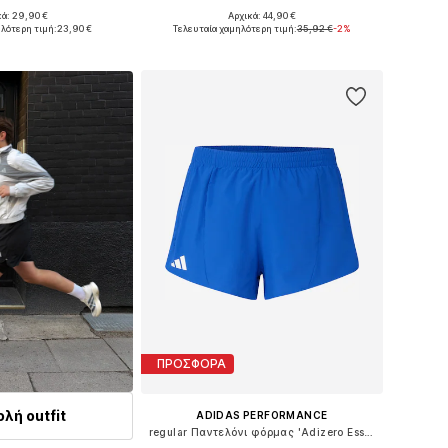
κά: 29,90 €
Αρχικά: 44,90 €
θη: S, M, L, XL, XXL
Διαθέσιμα μεγέθη: S, M, L, XL, XXL
λότερη τιμή:
23,90 €
Τελευταία χαμηλότερη τιμή:
35,92 €
-2%
 στο καλάθι
Προσθήκη στο καλάθι
ΠΡΟΣΦΟΡΑ
λή outfit
ADIDAS PERFORMANCE
regular Παντελόνι φόρμας 'Adizero Essentials'