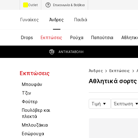
Outlet
Επικοινωνία & Βοήθεια
Γυναίκες
Άνδρες
Παιδιά
Drops
Εκπτώσεις
Ρούχα
Παπούτσια
Αθλητικ
ΑΝΤΙΚΑΤΑΒΟΛΉ
Άνδρες
Εκπτώσεις
Εκπτώσεις
Αθλητικά σορτς
Μπουφάν
Τζιν
Φούτερ
Τιμή
Έκπτωση
Πουλόβερ και
πλεκτά
Μπλουζάκια
Εσώρουχα