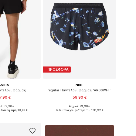
ΠΡΟΣΦΟΡΑ
ASICS
NIKE
αντελόνι φόρμας
regular Παντελόνι φόρμας 'AROSWFT'
7,90 €
59,90 €
κά: 32,90 €
Αρχικά: 79,90 €
γέθη: S, M, L, XXL
Διαθέσιμα μεγέθη: S, M, L, XL
ηλότερη τιμή:
19,43 €
Τελευταία χαμηλότερη τιμή:
31,92 €
 στο καλάθι
Προσθήκη στο καλάθι