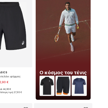
Ο κόσμος του τένις
ASICS
αντελόνι φόρμας
2,90 €
κά: 44,90 €
θη: S, M, L, XL, XXL
ηλότερη τιμή:
27,93 €
 στο καλάθι