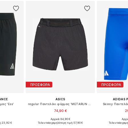
ΠΡΟΣΦΟΡΑ
ΠΡΟΣΦΟΡΑ
ANCE
ASICS
ADIDAS 
μας 'Ess'
regular Παντελόνι φόρμας 'METARUN 5IN'
Skinny Παντελό
74,90 €
2
Αρχικά: 84,90 €
Αρχι
L, XL, XXL
Διαθέσιμα μεγέθη: S, M, L, XL, XXL
Διαθέσιμα μεγ
ή:
23,92 €
Τελευταία χαμηλότερη τιμή:
57,90 €
Τελευταία χαμη